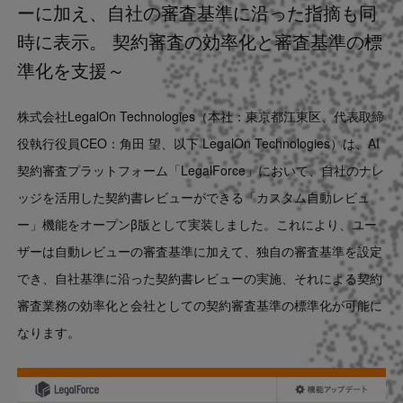
ーに加え、自社の審査基準に沿った指摘も同
Contact
時に表示。 契約審査の効率化と審査基準の標
準化を支援～
US website
株式会社LegalOn Technologies（本社：東京都江東区、代表取締
役執行役員CEO：角田 望、以下 LegalOn Technologies）は、AI
契約審査プラットフォーム「LegalForce」において、自社のナレ
ッジを活用した契約書レビューができる「カスタム自動レビュ
ー」機能をオープンβ版として実装しました。これにより、ユー
ザーは自動レビューの審査基準に加えて、独自の審査基準を設定
でき、自社基準に沿った契約書レビューの実施、それによる契約
審査業務の効率化と会社としての契約審査基準の標準化が可能に
なります。