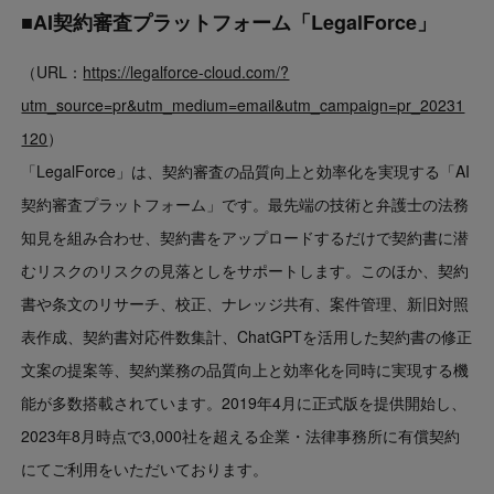
■AI契約審査プラットフォーム「LegalForce」
（URL：
https://legalforce-cloud.com/?
utm_source=pr&utm_medium=email&utm_campaign=pr_20231
120
）
「LegalForce」は、契約審査の品質向上と効率化を実現する「AI
契約審査プラットフォーム」です。最先端の技術と弁護士の法務
知見を組み合わせ、契約書をアップロードするだけで契約書に潜
むリスクのリスクの見落としをサポートします。このほか、契約
書や条文のリサーチ、校正、ナレッジ共有、案件管理、新旧対照
表作成、契約書対応件数集計、ChatGPTを活用した契約書の修正
文案の提案等、契約業務の品質向上と効率化を同時に実現する機
能が多数搭載されています。2019年4月に正式版を提供開始し、
2023年8月時点で3,000社を超える企業・法律事務所に有償契約
にてご利用をいただいております。