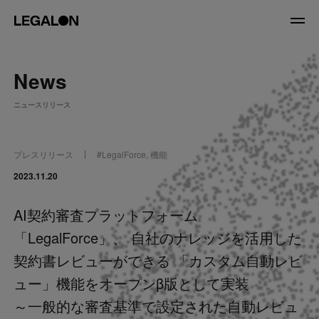
JP
/
EN
News
About
ニュースリリース
私たちについて
会社情報
役員紹介
プレスリリース
#
LegalForce
,
機能
Service
2023.11.20
AI契約審査プラットフォーム
News
「LegalForce」、 自社のナレッジを活用した
Recruit
契約書レビューができる 「カスタム自動レビ
ュー」機能をオープンβ版として実装
LegalOn Now
～一般的な審査基準で設定された自動レビュ