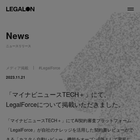
JP
/
EN
News
About
ニュースリリース
私たちについて
会社情報
役員紹介
メディア掲載
#
LegalForce
Service
2023.11.21
「マイナビニュースTECH＋」にて、
News
LegalForceについて掲載いただきました。
Recruit
「マイナビニュースTECH＋」にてAI契約審査プラットフォーム
LegalOn Now
「LegalForce」が自社のナレッジを活用した契約書レビューがで
きる「カスタム自動レビュー」機能をオープンβ版として実装し