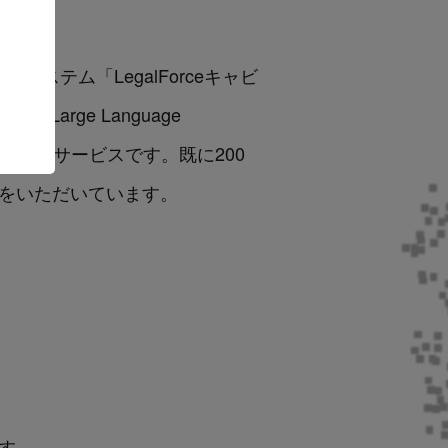
管理システム「LegalForceキャビ
rge Language
する新サービスです。既に200
せをいただいています。
す。