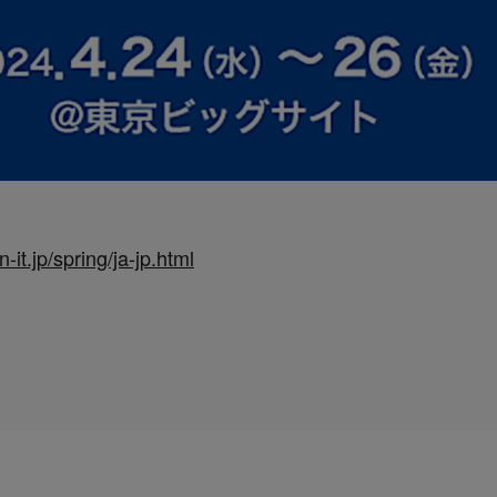
-it.jp/spring/ja-jp.html