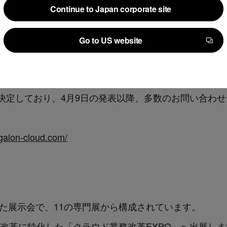
galOn Cloud」について
Continue to Japan corporate site
Continue to Japan corporate site
が提供するAIレビューサービス「LegalForce」と、AI契約
Go to US website
Go to US website
語処理技術と機械学習技術に加えて、大規模言語モデル（La
用した、契約業務にとどまらない法務業務全体を包括的に支援
決定しており、4月9日の発表以降、多数のお問い合わ
egalon-cloud.com/
した展示会で、11の専門展から構成されています。
務改革に特化した「クラウド業務改革EXPO」へ出展しま