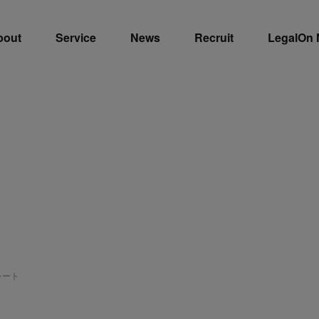
bout
Service
News
Recruit
LegalOn
レート