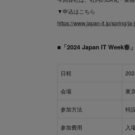
▼申込はこちら
https://www.japan-it.jp/spring
■「2024 Japan IT Wee
日程
20
会場
東
参加方法
特
参加費用
入