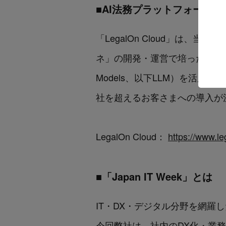
■AI法務プラットフォーム「Le
「LegalOn Cloud」は、当社
ネ」の開発・運営で培った、自然言
Models、以下LLM）を活
社を超えるお客さまへの導入が
LegalOn Cloud：
https://www.l
■「Japan IT Week」とは
IT・DX・デジタル分野を網羅
今回弊社は、社内のDX化・業