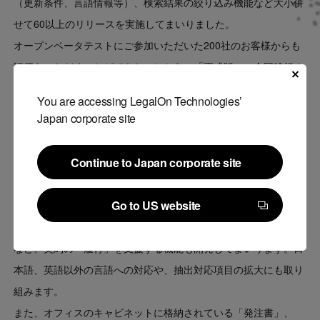
（更新条件、言語情報等）、検索結果の絞り込み機能など大小併
せて60以上のリリースを実施してまいりました。
オープンベータテストにご参加いただいた200社のお客様からも
評価をいただくことができたことから、「正式版」に今回移行す
ることとさせていただきました。
You are accessing LegalOn Technologies’
Japan corporate site
今後の展開
Continue to Japan corporate site
Continue to Japan corporate site
契約書の管理システムとして、格納済みの契約書の更新の確認
Go to US website
や、電子契約サービス連携先の拡充、また当社の旗艦製品である
Go to US website
「LegalForce」との連携によるナレッジマネジメント機能の強化
など、契約の「履行」を支援する機能も開発してまいります。日
本語、英語以外の言語への対応や、抽出対応項目の拡大にも取り
組みます。
また、オフィスのキャビネットに格納されている「発注書」、