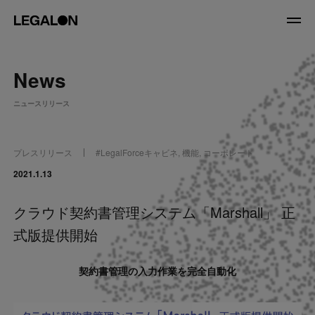
JP
/
EN
News
About
ニュースリリース
私たちについて
会社情報
役員紹介
プレスリリース
#
LegalForceキャビネ
,
機能
,
コーポレート
Service
2021.1.13
クラウド契約書管理システム「Marshall」 正
News
式版提供開始
Recruit
契約書管理の入力作業を完全自動化
LegalOn Now