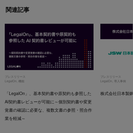
関連記事
プレスリリース
プレスリリース
LegalOn
,
機能
LegalOn
,
導入事例
「LegalOn」、基本契約書や原契約も参照した
株式会社日本製鋼所
AI契約書レビューが可能に～個別契約書や変更
覚書の確認に必要な、複数文書の参照・照合作
業を軽減～