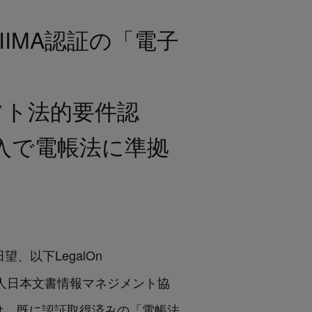
JIIMA認証の「電子
フト法的要件認
導入で電帳法に準拠
望、以下LegalOn
社団法人日本文書情報マネジメント協
は、既に認証取得済みの「電帳法