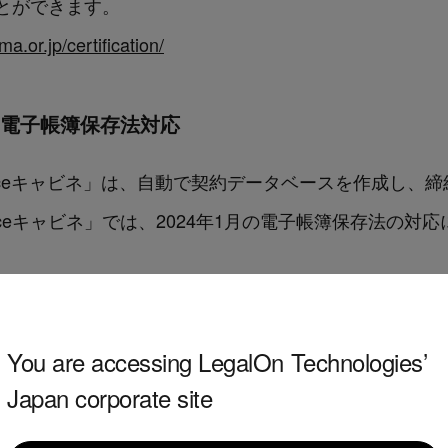
とができます。
ma.or.jp/certification/
ネ」の電子帳簿保存法対応
lForceキャビネ」は、自動で契約データベースを作成し
orceキャビネ」では、2024年1月の電子帳簿保存法の
能】
You are accessing LegalOn Technologies’
約締結日」「契約当事者名」、「契約開始日、終了日」
Japan corporate site