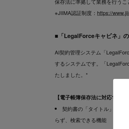
保存法に準拠して業務を行うこ
※JIIMA認証制度：
https://www.jii
■「LegalForceキャビ
AI契約管理システム「Lega
するシステムです。「LegalF
たしました。*
【電子帳簿保存法に対応する機
契約書の「タイトル」「契
らず、検索できる機能