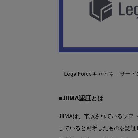
「LegalForceキャビネ」サー
■JIIMA認証とは
JIIMAは、市販されている
していると判断したものを認証