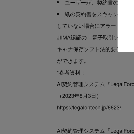
ユーザーが、契約書の訂正
紙の契約書をスキャンして電
していない場合にアラートが出
JIIMA認証の「電子取引ソフト
キャナ保存ソフト法的要件認証
ができます。
*参考資料：
AI契約管理システム『Legal
（2023年8月3日）
https://legalontech.jp/6623/
AI契約管理システム「LegalF