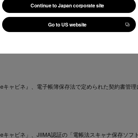
や削除を行った際の履歴を表示する機能
Continue to Japan corporate site
子化した際、PDFの解像度や色の階調等をチェックし
Continue to Japan corporate site
Go to US website
る機能
Go to US website
法的要件認証」の取得により、「LegalForceキャビ
」と合わせて、利用企業は電子帳簿保存法に準拠した形
Forceキャビネ』、電子帳簿保存法で定められた契約書
orceキャビネ」、JIIMA認証の「電帳法スキャナ保存ソ