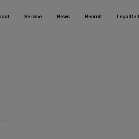
bout
Service
News
Recruit
LegalOn
レート