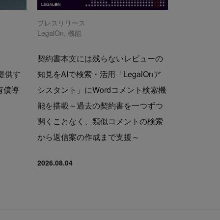
プレスリリース
LegalOn
,
機能
契約書本文には残らないレビューの
で提供す
知見をAIで検索・活用「LegalOnア
の有償導
シスタント」にWordコメント検索機
能を搭載～過去の契約書を一つずつ
開くことなく、類似コメントの検索
から返信案の作成まで支援～
2026.08.04