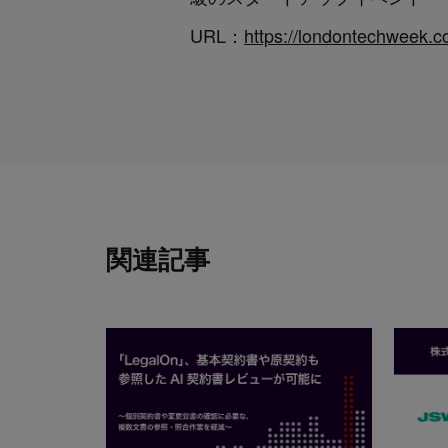
URL：
https://londontechweek.c
関連記事