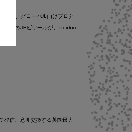
で当社は、グローバル向けプロダ
 OfficerのJPビヤールが、
London
て発信、意見交換する英国最大