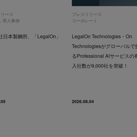
リリース
プレスリリース
n
,
導入事例
コーポレート
日本製鋼所、「LegalOn」
LegalOn Technologies・On
Technologiesがグローバル
るProfessional AIサービス
入社数が9,000社を突破！
.05
2026.08.04