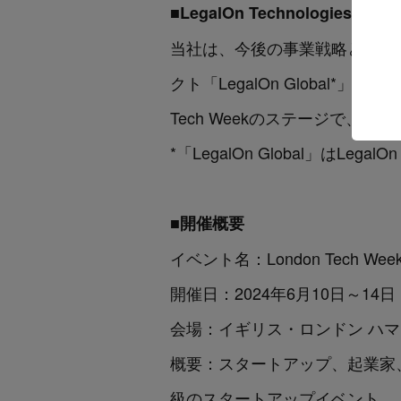
■LegalOn Technologie
当社は、今後の事業戦略として
クト「LegalOn Global*」を紹
Tech Weekのステージで、
*「LegalOn Global」はLegalO
■開催概要
イベント名：London Tech Wee
開催日：2024年6月10日～14日
会場：イギリス・ロンドン ハマースミス
概要：スタートアップ、起業家
級のスタートアップイベント