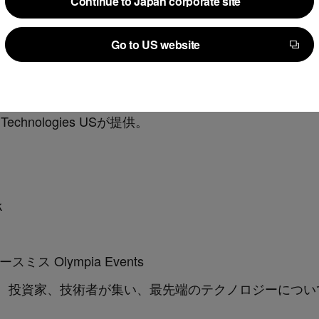
Continue to Japan corporate site
sの出展背景と出展概要
Continue to Japan corporate site
24年度中に英国への展開を表明しています。イベント
Go to US website
介するブースの出展と、執行役員・Chief Global Strategy
Go to US website
AIとリーガルテックについて講演します。
n Technologies USが提供。
k
 Olympia Events
、投資家、技術者が集い、最先端のテクノロジーについ