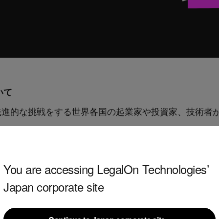
ついて
k」とは、先進的な挑戦をする世界各国の起業家や投資家、技
を発信して意見交換ができる、英国最大級のイベントです
登壇し、スタートアップに対する期待について声を上げる
You are accessing LegalOn Technologies’
ートアップが出展を予定しており、1,000名以上の投
Japan corporate site
ます。