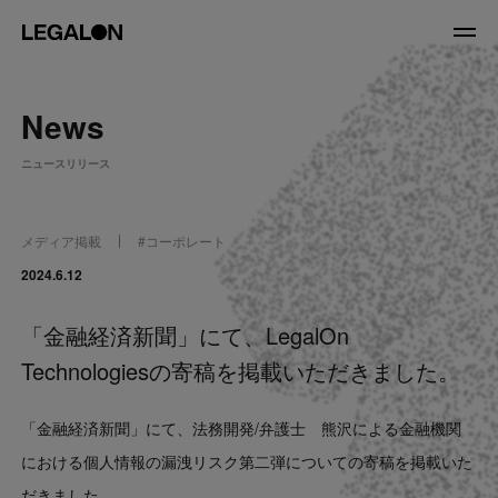
JP
/
EN
News
About
ニュースリリース
私たちについて
会社情報
役員紹介
メディア掲載
#
コーポレート
Service
2024.6.12
「金融経済新聞」にて、LegalOn
News
Technologiesの寄稿を掲載いただきました。
Recruit
「金融経済新聞」にて、法務開発/弁護士 熊沢による金融機関
LegalOn Now
における個人情報の漏洩リスク第二弾についての寄稿を掲載いた
だきました。