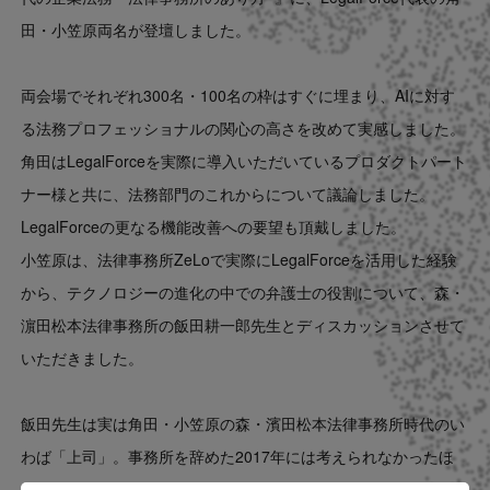
Contact
田・小笠原両名が登壇しました。
US website
両会場でそれぞれ300名・100名の枠はすぐに埋まり、AIに対す
る法務プロフェッショナルの関心の高さを改めて実感しました。
角田はLegalForceを実際に導入いただいているプロダクトパート
ナー様と共に、法務部門のこれからについて議論しました。
LegalForceの更なる機能改善への要望も頂戴しました。
小笠原は、法律事務所ZeLoで実際にLegalForceを活用した経験
から、テクノロジーの進化の中での弁護士の役割について、森・
濵田松本法律事務所の飯田耕一郎先生とディスカッションさせて
いただきました。
飯田先生は実は角田・小笠原の森・濱田松本法律事務所時代のい
わば「上司」。事務所を辞めた2017年には考えられなかったほ
ど法務領域へのAI導入に業界全体が前向きになっていることに、