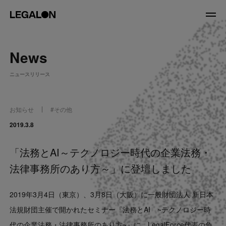
JP
/
EN
News
About
ニュースリリース
私たちについて
会社情報
役員紹介
お知らせ
#
その他
Service
2019.3.8
「法務とAI～テクノロジー時代の企業法務・
News
法律事務所のあり方～」に登壇しました
Recruit
2019年3月4日（東京）、3月8日（大阪）に一般財団法人 新日本
LegalOn Now
法規財団主催で開かれたセミナー『法務とAI ~テクノロジー時
代の企業法務・法律事務所のあり方~』に、LegalForce代表の角