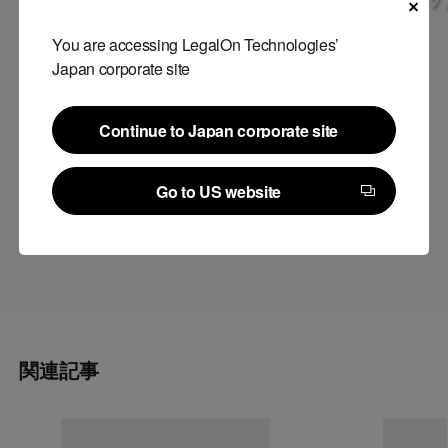
2人も感動しきりでした。
You are accessing LegalOn Technologies’
2019年は「リーガルテック元年」と言われますが、まさに企業
Japan corporate site
法務領域全体で関心が高まっていることを実感できました。ご来
場いただいた皆様、企画いただいた新日本法規財団様、そしてご
Continue to Japan corporate site
登壇頂いたサントリーホールディングス 法務部 明司部長、双日
Continue to Japan corporate site
法務部 守田部長、太陽誘電 佐々木部長、電通 法務 マネジメント
Go to US website
局 長谷川局長、森・濱田松本法律事務所飯田先生に御礼を申し
Go to US website
上げます。
関連記事