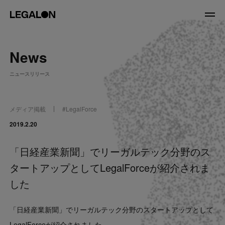
JP
/
EN
News
About
ニュースリリース
私たちについて
会社情報
役員紹介
メディア掲載
#
LegalForce
Service
2019.2.20
「日経産業新聞」でリーガルテック分野のス
News
タートアップとしてLegalForceが紹介されま
Recruit
した
LegalOn Now
「日経産業新聞」でリーガルテック分野のスタートアップとして
LegalForceが紹介されました。