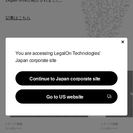
Contact
記事はこちら
US website
You are accessing LegalOn Technologies’
関連記事
Japan corporate site
Continue to Japan corporate site
Continue to Japan corporate site
Go to US website
Go to US website
メディア掲載
メディア掲載
コーポレート
コーポレート