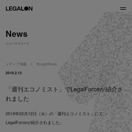
JP
/
EN
News
About
ニュースリリース
私たちについて
会社情報
役員紹介
メディア掲載
#
LegalForce
Service
2019.2.12
「週刊エコノミスト」でLegalForceが紹介さ
News
れました
Recruit
2019年02月12日（火）の「週刊エコノミスト」にて、
LegalOn Now
LegalForceが紹介されました。