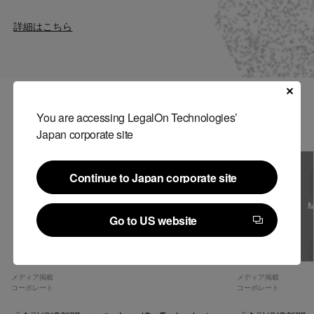
Contact
詳細はこちら
US website
関連記事
You are accessing LegalOn Technologies’
Japan corporate site
Continue to Japan corporate site
Continue to Japan corporate site
Go to US website
Go to US website
メディア掲載
メディア掲載
コーポレート
コーポレート