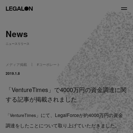
JP
/
EN
News
About
ニュースリリース
私たちについて
会社情報
役員紹介
メディア掲載
#
コーポレート
Service
2019.1.8
「VentureTimes」で4000万円の資金調達に関
News
する記事が掲載されました
Recruit
」にて、LegalForceが約4000万円の資金
「VentureTimes
LegalOn Now
調達をしたことについて取り上げていただきました。