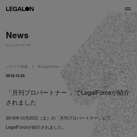
JP
/
EN
News
About
ニュースリリース
私たちについて
会社情報
役員紹介
メディア掲載
#
LegalForce
Service
2018.10.20
「月刊プロパートナー 」でLegalForceが紹介
News
されました
Recruit
2018年10月20日（土）の「月刊プロパートナー」にて、
LegalOn Now
LegalForceが紹介されました。