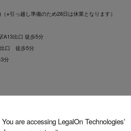
(金)（※引っ越し準備のため28日は休業となります）
13出口 徒歩5分
出口 徒歩5分
3分
たクラウド型契約書レビュー支援ソフトウェア「LegalF
洗い出し、修正条文例のリサーチまでをサポートするこ
You are accessing LegalOn Technologies’
断や思考に時間をかけ、法務従事者がその価値を発揮し