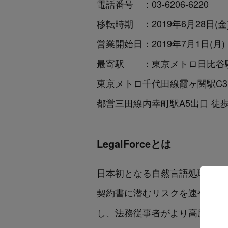
電話番号 ：03-6206-6220
移転時期 ：2019年6月28日
営業開始日：2019年7月1日(月)
最寄駅 ：東京メトロ日比谷駅A
東京メトロ千代田線霞ヶ関駅C3
都営三田線内幸町駅A5出口 徒歩
LegalForceとは
日本初となる自然言語処理を用い
契約書に潜むリスクを速やかに
し、法務従事者がより高度な判