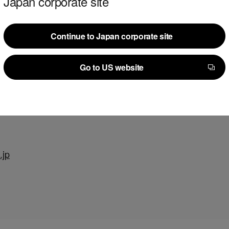
Japan corporate site
Continue to Japan corporate site
Continue to Japan corporate site
Go to US website
Go to US website
千代田区内幸町一丁目1番地6号8階
.jp