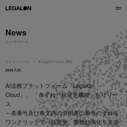
JP
/
EN
News
About
ニュースリリース
私たちについて
会社情報
役員紹介
プレスリリース
#
LegalOn Cloud
,
機能
Service
2024.7.25
AI法務プラットフォーム「LegalOn
News
Cloud」、 「条ずれ一括変更機能」をリリー
Recruit
ス
～条番号及び条文内の引用条の番号のずれを
LegalOn Now
ワンクリックで一括変更。業務効率化を支援