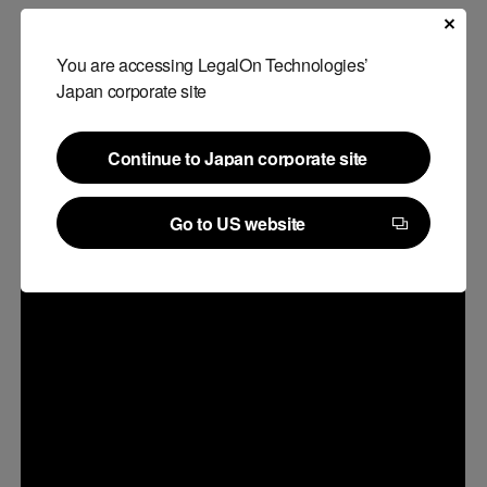
の引用条の番号を一括で修正することが可能になります。従来、
条番号の記載がある箇所についてひとつひとつチェックし、修正
You are accessing LegalOn Technologies’
していた場合と比較すると、見落としの軽減に加え工数の削減が
Japan corporate site
可能になります。
Continue to Japan corporate site
■画面イメージ
Continue to Japan corporate site
Go to US website
Go to US website