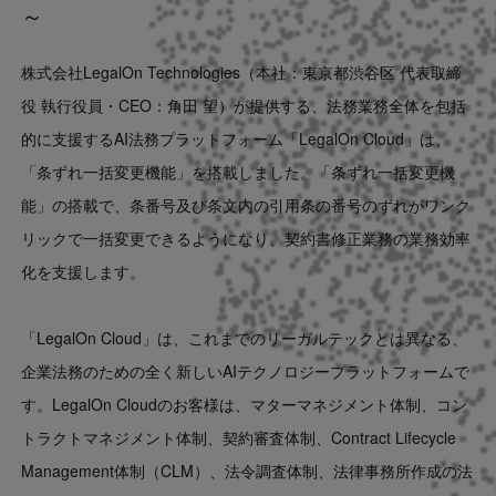
～
Contact
株式会社LegalOn Technologies（本社：東京都渋谷区 代表取締
US website
役 執行役員・CEO：角田 望）が提供する、法務業務全体を包括
的に支援するAI法務プラットフォーム「LegalOn Cloud」は、
「条ずれ一括変更機能」を搭載しました。「条ずれ一括変更機
能」の搭載で、条番号及び条文内の引用条の番号のずれがワンク
リックで一括変更できるようになり、契約書修正業務の業務効率
化を支援します。
「LegalOn Cloud」は、これまでのリーガルテックとは異なる、
企業法務のための全く新しいAIテクノロジープラットフォームで
す。LegalOn Cloudのお客様は、マターマネジメント体制、コン
トラクトマネジメント体制、契約審査体制、Contract Lifecycle
Management体制（CLM）、法令調査体制、法律事務所作成の法