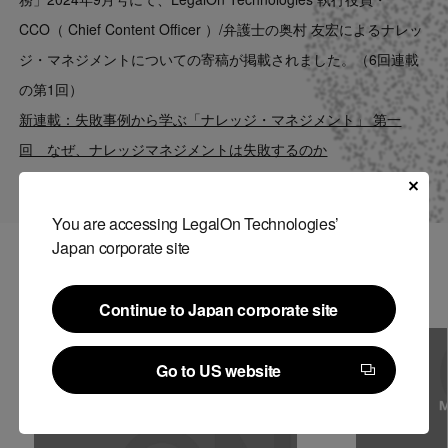
Contact
CCO（ Chief Content Officer ）/弁護士の奥村 友宏によるナレッ
ジ・マネジメントについての寄稿が掲載されました。（6回連載
US website
の第1回）
新連載：失敗事例から学ぶ「ナレッジ・マネジメント」 第一
回 なぜ、ナレッジマネジメントは失敗するのか
You are accessing LegalOn Technologies’
Japan corporate site
関連記事
Continue to Japan corporate site
Continue to Japan corporate site
Go to US website
Go to US website