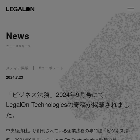
JP
/
EN
News
About
ニュースリリース
私たちについて
会社情報
役員紹介
メディア掲載
#
コーポレート
Service
2024.7.23
「ビジネス法務」2024年9月号にて、
News
LegalOn Technologiesの寄稿が掲載されまし
Recruit
た。
LegalOn Now
中央経済社より創刊されている企業法務の専門誌「ビジネス法
務」2024年9月号にて、LegalOn Technologies 執行役員・