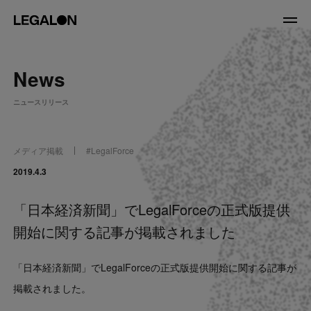
JP
/
EN
News
About
ニュースリリース
私たちについて
会社情報
役員紹介
メディア掲載
#
LegalForce
Service
2019.4.3
「日本経済新聞」でLegalForceの正式版提供
News
開始に関する記事が掲載されました
Recruit
「日本経済新聞」でLegalForceの正式版提供開始に関する記事が
LegalOn Now
掲載されました。