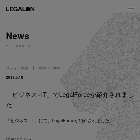
JP
/
EN
News
About
ニュースリリース
私たちについて
会社情報
役員紹介
メディア掲載
#
LegalForce
Service
2019.5.16
「ビジネス+IT」でLegalForceが紹介されまし
News
た
Recruit
「ビジネス+IT」にて、LegalForceが紹介されました。
LegalOn Now
詳細はこちら