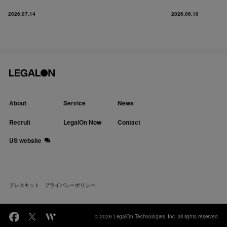
2026.07.14
2026.06.10
About
Service
News
Recruit
LegalOn Now
Contact
US website
プレスキット
プライバシーポリシー
© 2026 LegalOn Technologies, Inc. all rights reserved