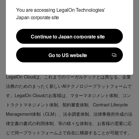
You are accessing LegalOn Technologies’
今後も、「LegalOn Cloud」やLegalOn Technologiesへの理解を
Japan corporate site
より深めていただけるよう、製品サイトの充実及び積極的な情報
発信に取り組んで参ります。
Continue to Japan corporate site
Continue to Japan corporate site
■AI法務プラットフォーム「LegalOn Cloud」（
Go to US website
https://www.legalon-cloud.com/
URL：
）
Go to US website
LegalOn Cloudは、これまでのリーガルテックとは異なる、企業
法務のためのまったく新しいAIテクノロジープラットフォームで
す。LegalOn Cloudのお客様は、マターマネジメント体制、コン
トラクトマネジメント体制、契約審査体制、Contract Lifecycle
Management体制（CLM）、法令調査体制、法律事務所作成の法
律文書の書式の利用体制、等の様々な体制を、お客様の需要に応
じて同一プラットフォーム上で自在に構築することが可能です。