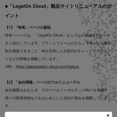
■「LegalOn Cloud」製品サイトリニューアルのポ
イント
【1】「特長」ページの新設
特長ページでは、「LegalOn Cloud」ならではの価値をわかりや
すく紹介しています。プラットフォームだからこそ様々な法務体
制を構築できること、AIを活用した次世代のナレッジマネジメン
トなどの情報を掲載しています。
URL：
https://www.legalon-cloud.com/feature
【2】「会社情報」ページのフルリニューアル
会社概要のみならず、グローバルリーガルテックNo.1を目指す
我々の開発体制などをはじめとした当社の強みを掲載していま
す。
URL：
https://www.legalon-cloud.com/company