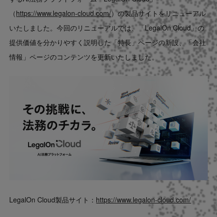
Contact
（
https://www.legalon-cloud.com/
）の製品サイトをリニューアル
いたしました。今回のリニューアルでは、「LegalOn Cloud」の
US website
提供価値を分かりやすく説明した「特長」ページの新設、「会社
情報」ページのコンテンツを更新いたしました。
LegalOn Cloud製品サイト：
https://www.legalon-cloud.com/