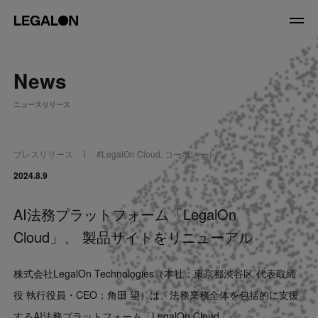
JP
/
EN
News
About
ニュースリリース
私たちについて
会社情報
役員紹介
プレスリリース
#
LegalOn Cloud
,
コーポレート
Service
2024.8.9
AI法務プラットフォーム「LegalOn
News
Cloud」、 製品サイトをリニューアル
Recruit
株式会社LegalOn Technologies（本社：東京都渋谷区 代表取締
LegalOn Now
役 執行役員・CEO：角田 望）は、法務業務全体を包括的に支援
するAI法務プラットフォーム「LegalOn Cloud」