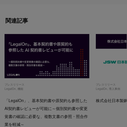
関連記事
プレスリリース
プレスリリース
LegalOn
,
機能
LegalOn
,
導入事例
「LegalOn」、基本契約書や原契約も参照した
株式会社日本製鋼所
AI契約書レビューが可能に～個別契約書や変更
覚書の確認に必要な、複数文書の参照・照合作
業を軽減～