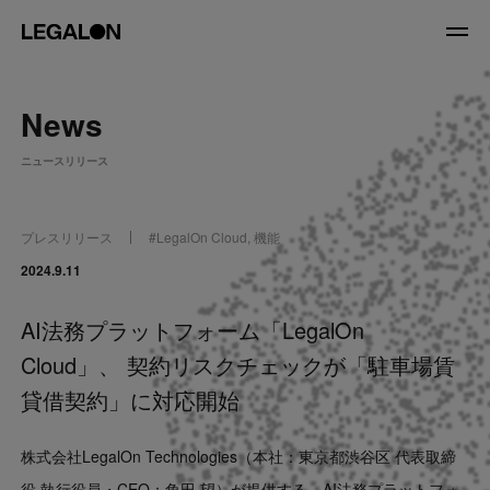
JP
/
EN
News
About
ニュースリリース
私たちについて
会社情報
役員紹介
プレスリリース
#
LegalOn Cloud
,
機能
Service
2024.9.11
AI法務プラットフォーム「LegalOn
News
Cloud」、 契約リスクチェックが「駐車場賃
Recruit
貸借契約」に対応開始
LegalOn Now
株式会社LegalOn Technologies（本社：東京都渋谷区 代表取締
役 執行役員・CEO：角田 望）が提供する、AI法務プラットフォ