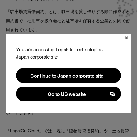
「駐車場賃貸借契約」とは、駐車場を貸し借りする際に作成する
契約書で、社用車を扱う会社と駐車場を保有する企業との間で使
用されています。
「駐車場賃貸借契約」のレビューでは、土地賃貸借契約や、建物
賃貸借契約と混同することなく、駐車場賃貸借契約の法的位置づ
You are accessing LegalOn Technologies’
Japan corporate site
けや、独自のチェックポイントについて把握することが求められ
るため、一定の習熟が求められます。
Continue to Japan corporate site
Continue to Japan corporate site
今回、「LegalOn Cloud」が「駐車場賃貸借契約」に対応開始し
Go to US website
たことで、抜け漏れや見落としのない契約審査業務の支援が可能
Go to US website
になります。これにより、貸主側、借主側のトラブルの回避をサ
ポートします。
「LegalOn Cloud」では、既に「建物賃貸借契約」や「土地賃貸