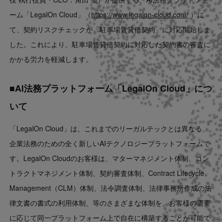
Contact
ーム「LegalOn Cloud」（
https://www.legalon-cloud.com/
）に
て、契約リスクチェックが「駐車場賃貸借契約」に対応開始しま
US website
した。これにより、駐車場賃貸借契約に対応した契約書の審査に
かかる労力を軽減します。
■AI法務プラットフォーム「LegalOn Cloud」につ
いて
「LegalOn Cloud」は、これまでのリーガルテックとは異なる、
企業法務のための全く新しいAIテクノロジープラットフォームで
す。LegalOn Cloudのお客様は、マターマネジメント体制、コン
トラクトマネジメント体制、契約審査体制、Contract Lifecycle
Management（CLM）体制、法令調査体制、法律事務所作成の法
律文書の書式の利用体制、等のさまざまな体制を、お客様の需要
に応じて同一プラットフォーム上で自在に構築することが可能で