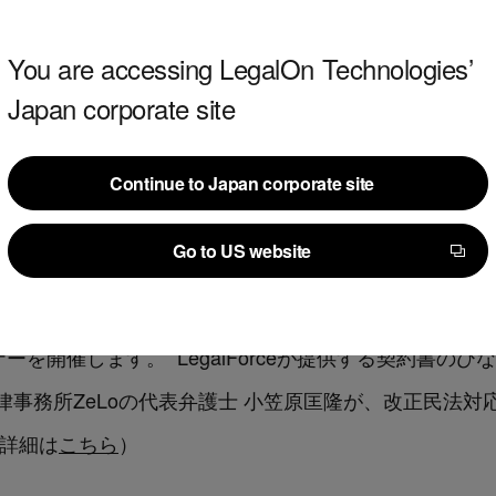
rceひな形」150種も改正民法に対応
You are accessing LegalOn Technologies’
、法律事務所ZeLoの作成した契約書ひな形集「LegalForce
Japan corporate site
。現在公開されている契約書ひな形150種についても、
約書作成業務を支援します。
Continue to Japan corporate site
Continue to Japan corporate site
催
Go to US website
Go to US website
、LegalForceでは2019年11月7日（木）、2019
ナーを開催します。
LegalForceが提供する契約書のひな形
務所ZeLoの代表弁護士 小笠原匡隆が、改正民法対応にお
詳細は
こちら
）