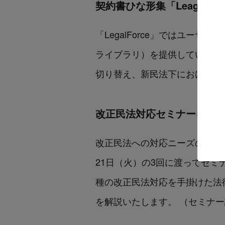
契約書ひな形集「LeaglFo
「LegalForce」ではユーザーに
ライブラリ）を提供しています
切り替え、新民法下における契
改正民法対応セミナーを開
改正民法への対応ニーズの高まりを受け
21日（火）の3回に渡ってセミ
種の改正民法対応を手掛けた法律事
を解説いたします。
（セミナー