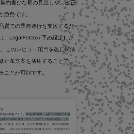
の契約書ひな形の見直しや
、改正
が急務です。
高い品質での業務遂行を支援するた
egalForceが予め設定した
す。このレビュー項目を改正民法
修正条文案を活用することで、
ることが可能です。