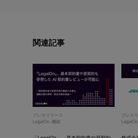
関連記事
プレスリリース
プレス
LegalOn
,
機能
LegalO
「LegalOn」、基本契約書や原契約
株式会社