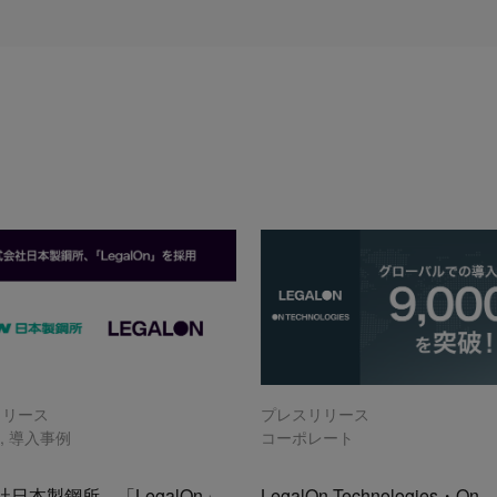
リリース
プレスリリース
n
,
導入事例
コーポレート
日本製鋼所、「LegalOn」
LegalOn Technologies・On