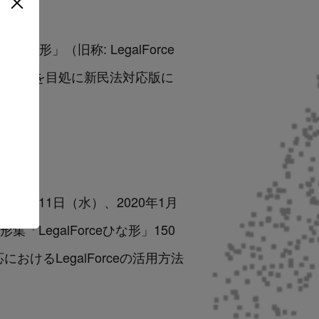
ひな形」（旧称: LegalForce
10月末を目処に新民法対応版に
年12月11日（水）、2020年1月
集「LegalForceひな形」150
けるLegalForceの活用方法