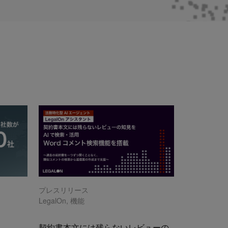
プレスリリース
LegalOn
,
機能
契約書本文には残らないレビューの