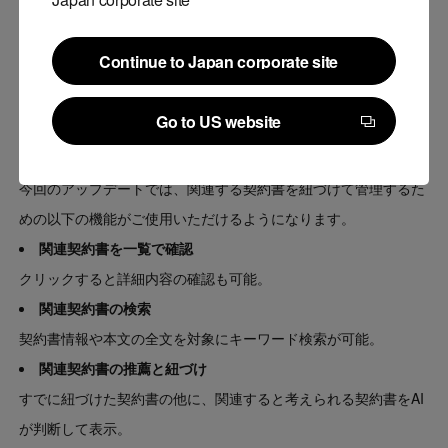
複数の関連する契約書を管理する際、その契約書の数が膨大だっ
たり、それぞれが異なる場所に保管されていたりすると、関連契
Continue to Japan corporate site
約書の存在を把握することが困難です。また、必要な契約書を探
Continue to Japan corporate site
し出すのに時間がかかり、業務効率が低下するという課題があり
Go to US website
ました。
Go to US website
今回のアップデートでは、関連する契約書を紐づけて管理するた
めの以下の機能がご使用いただけるようになります。
関連契約書を一覧で確認
クリックすると詳細内容の確認も可能。
関連契約書の検索
契約書情報や本文の全文を対象にキーワード検索が可能。
関連契約書の推薦と紐づけ
すでに紐づけた契約書の他に、関連すると考えられる契約書をAI
が判断して表示。