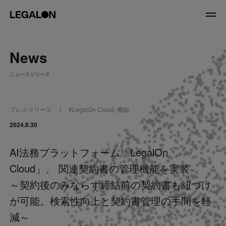
JP
/
EN
News
About
ニュースリリース
私たちについて
会社情報
役員紹介
プレスリリース
#
LegalOn Cloud
,
機能
Service
2024.9.30
AI法務プラットフォーム「LegalOn
News
Cloud」、 関連契約書の管理機能を実装
Recruit
～契約後のみならず締結前の契約書も紐づけ
が可能。検索性向上と契約書管理の手間を軽
LegalOn Now
減～