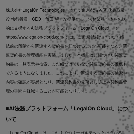
Contact
株式会社LegalOn Technologies（本社：東京都渋谷区 代表取締
役 執行役員・CEO：角田 望）が提供する、法務業務全体を包括
US website
的に支援するAI法務プラットフォーム「LegalOn Cloud」（
https://www.legalon-cloud.com/
）は、契約締結後だけでなく締
結前の段階から関連する契約書を紐づけることが可能となる、関
連契約書の管理機能を実装しました。本機能は、紐づけた関連契
約書の一覧表示や検索、まだ紐づけていない関連契約書の推薦も
できるようになりました。これにより、関連する契約書の検索や
内容の確認が容易となり、関連契約書の見落とし防止や契約書管
理の手間を軽減することが可能となります。
■AI法務プラットフォーム「LegalOn Cloud」につ
いて
「LegalOn Cloud」は、これまでのリーガルテックとは異なる、