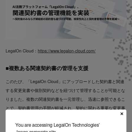
LegalOn Cloud：
https://www.legalon-cloud.com/
■複数ある関連契約書の管理を支援
このたび、「LegalOn Cloud」にアップロードした契約書と関連
する変更覚書や個別契約などを紐づけて管理することが可能とな
りました。複数の関連契約書を一元管理し、迅速に参照できるこ
とで、契約書管理の手間が軽減され、契約に関わる重要な変更事
項等の見落としを防止することも可能になります。
You are accessing LegalOn Technologies’
Japan corporate site