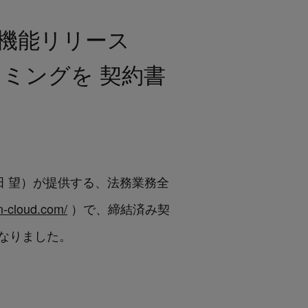
、新機能リリース
ミングを 契約書
O：角田 望）が提供する、法務業務全
n-cloud.com/
）で、締結済み契
なりました。