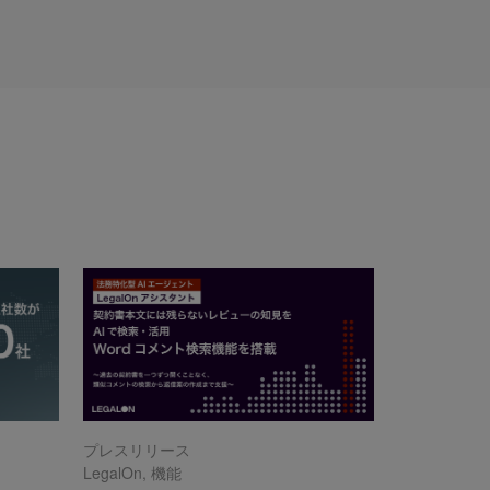
プレスリリース
LegalOn
,
機能