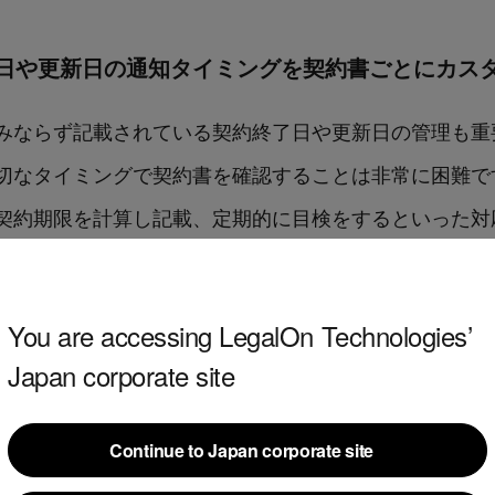
日や更新日の通知タイミングを契約書ごとにカス
みならず記載されている契約終了日や更新日の管理も重
なタイミングで契約書を確認することは非常に困難です。
契約期限を計算し記載、定期的に目検をするといった対
ミス、見落としといったことが発生し、不要な契約が更
る、といった問題が生じかねません。
You are accessing LegalOn Technologies’
Japan corporate site
ud」のコントラクトマネジメントでは、ご自身が閲覧可能
新拒絶期限日が近い契約書についてメール通知を受け取
Continue to Japan corporate site
きるようになりました。これにより、契約期限の見直し
Continue to Japan corporate site