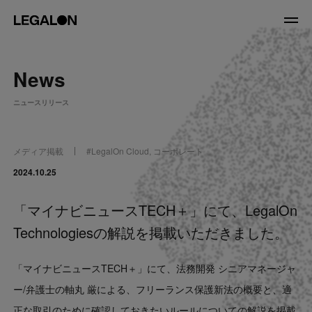
JP
/
EN
News
About
ニュースリリース
私たちについて
会社情報
役員紹介
メディア掲載
#
LegalOn Cloud
,
コーポレート
Service
2024.10.25
「マイナビニュースTECH＋」にて、LegalOn
News
Technologiesの解説を掲載いただきました。
Recruit
「マイナビニュースTECH＋」にて、法務開発 シニアマネージャ
LegalOn Now
ー/弁護士の軸丸 厳による、フリーランス保護新法の概要と、適
正な取引のために確認しておきたいルールについての解説を掲載