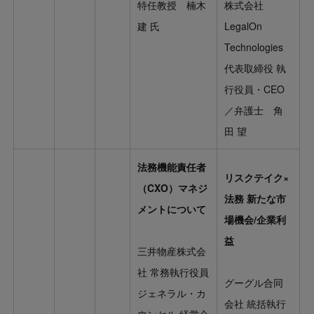
特任教授 楠木
株式会社
建 氏
LegalOn
Technologies
代表取締役 執
行役員・CEO
／弁護士 角
田 望
法務機能責任者
リスクテイク×
（CXO）マネジ
法務 新たな市
メントについて
場機会/企業利
益
三井物産株式会
社 常務執行役員
グーグル合同
ジェネラル・カ
会社 統括執行
ウンセル 経営会