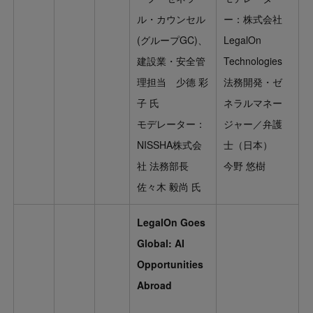
ル・カウンセル
ー：株式会社
(グループGC)、
LegalOn
建設業・安全管
Technologies
理担当 少德 彩
法務開発・ゼ
子 氏
ネラルマネー
モデレーター：
ジャー／弁護
NISSHA株式会
士（日本）
社 法務部長
今野 悠樹
佐々木 毅尚 氏
LegalOn Goes
Global: AI
Opportunities
Abroad