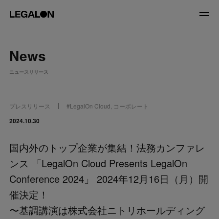
JP
/
EN
News
About
ニュースリリース
私たちについて
会社情報
役員紹介
プレスリリース
#
LegalOn Cloud
,
コーポレート
Service
2024.10.30
国内外のトップ企業が集結！法務カンファレ
News
ンス 「LegalOn Cloud Presents LegalOn
Recruit
Conference 2024」 2024年12月16日（月）開
催決定！
LegalOn Now
〜基調講演は株式会社ニトリホールディング