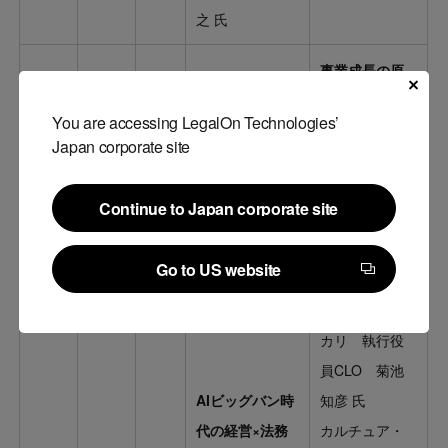
之 氏
事業成長の原
動力としての
You are accessing LegalOn Technologies’
法務
Japan corporate site
株式会社メド
Continue to Japan corporate site
レー 上級執
Continue to Japan corporate site
行役員 今仲
Go to US website
翔 氏
Go to US website
株式会社メル
カリ 執行役
員CLO 菊池
AIビッグバン時
知彦 氏
代の経営×法務
カルチュア・