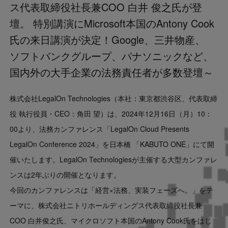
ス代表取締役社長兼COO 白井 俊之氏が登
Contact
壇。 特別講演にMicrosoft本国のAntony Cook
氏の来日講演が決定！Google、三井物産、
US website
ソフトバンクグループ、パナソニックなど、
国内外の大手企業の法務責任者が多数登壇～
株式会社LegalOn Technologies（本社：東京都渋谷区、代表取締
役 執行役員・CEO：角田 望）は、2024年12月16日（月）10：
00より、法務カンファレンス「LegalOn Cloud Presents
LegalOn Conference 2024」を日本橋 「KABUTO ONE」にて開
催いたします。LegalOn Technologiesが主催する大型カンファレ
ンスは2年ぶりの開催となります。
今回のカンファレンスは「経営×法務、実装フェーズへ。」をテ
ーマに、株式会社ニトリホールディングス代表取締役社長兼
COO 白井俊之氏、マイクロソフト本国のAntony Cook氏をはじ