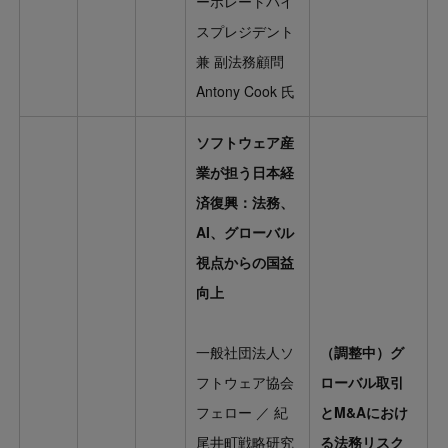
ーポレートバイ
スプレジデント
兼 副法務顧問
Antony Cook 氏
ソフトウェア産
業が担う日本経
済復興：法務、
AI、グローバル
視点からの国益
向上
一般社団法人ソ
（調整中）グ
フトウェア協会
ローバル取引
フェロー ／ 紀
とM&Aにおけ
尾井町戦略研究
る法務リスク