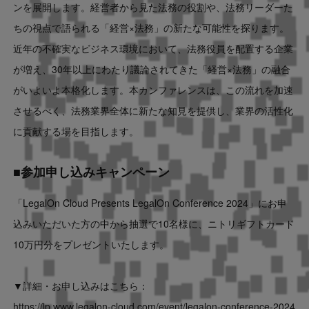
ンを展開します。経営者から見た法務の役割や、法務リーダーた
ちの視点で語られる「経営×法務」の新たな可能性を探ります。
近年の不確実なビジネス環境において、法務役員を配置する企業
が増え、30年以上にわたり議論されてきた「経営×法務」の融合
がいよいよ本格化します。本カンファレンスは、この流れを加速
させるべく、法務業界全体に新たな知見を提供し、業界の活性化
に貢献する場を目指します。
■参加申し込みキャンペーン
「LegalOn Cloud Presents LegalOn Conference 2024」にお申
込みいただいた方の中から抽選で10名様に、ニトリギフトカード
10万円分をプレゼントいたします。
▼詳細・お申し込みはこちら：
https://lp.www.legalon-cloud.com/event/legalon-conference-2024