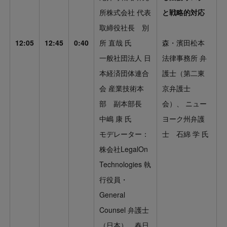
所株式会社 代表
と戦略的対応
取締役社長
別
12:05
12:45
0:40
所 直哉 氏
森・濱田松本
一般社団法人 日
法律事務所 弁
本経済団体連合
護士（第二東
会 産業技術本
京弁護士
部 副本部長
会）、 ニュー
中嶋 康 氏
ヨーク州弁護
モデレーター：
士 石綿 学 氏
株会社LegalOn
Technologies 執
行役員・
General
Counsel 弁護士
（日本） 春日