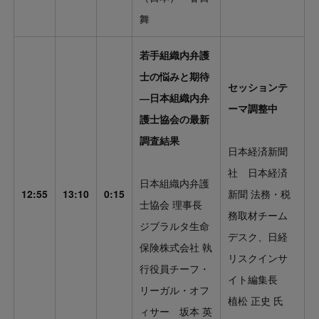
舞
若手組織内弁護
士の悩みと期待
セッションテ
―日本組織内弁
ーマ調整中
護士協会の最新
調査結果
日本経済新聞
社 日本経済
日本組織内弁護
12:55
13:10
0:15
新聞 法務・税
士協会 理事長
務取材チーム
ジブラルタ生命
デスク、日経
保険株式会社 執
リスクインサ
行役員チーフ・
イト編集長
リーガル・オフ
植松 正史 氏
ィサー 坂本 英