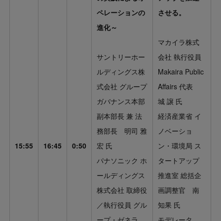
ペレーションの
させる。
進化～
マカイラ株式
サントリーホー
会社 執行役員
ルディングス株
Makaira Public
式会社 グループ
Affairs 代表
ガバナンス本部
城 譲 氏
副本部長 兼 法
経済産業省 イ
務部長 明司 雅
ノベーショ
15:55
16:45
0:50
宏 氏
ン・環境局 ス
パナソニック ホ
タートアップ
ールディングス
推進室 総括企
株式会社 取締役
画調整官 南
／執行役員 グル
知果 氏
ープ・ゼネラ
モデレータ