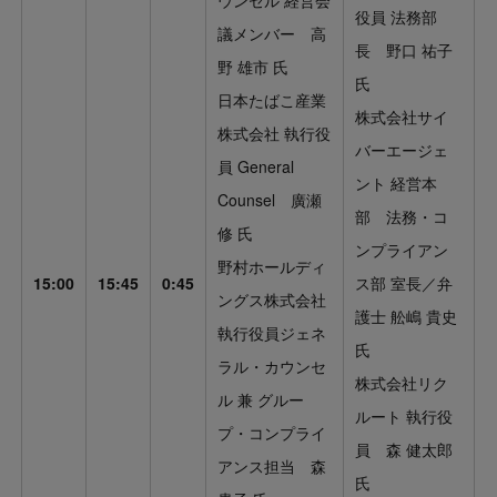
役員 法務部
議メンバー 高
長 野口 祐子
野 雄市 氏
氏
日本たばこ産業
株式会社サイ
株式会社 執行役
バーエージェ
員 General
ント 経営本
Counsel 廣瀬
部 法務・コ
修 氏
ンプライアン
野村ホールディ
15:00
15:45
0:45
ス部 室長／弁
ングス株式会社
護士 舩嶋 貴史
執行役員ジェネ
氏
ラル・カウンセ
株式会社リク
ル 兼 グルー
ルート 執行役
プ・コンプライ
員 森 健太郎
アンス担当 森
氏