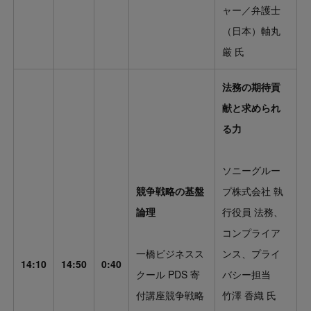
ャー／弁護士
（日本）軸丸
厳 氏
法務の期待貢
献と求められ
る力
ソニーグルー
競争戦略の基盤
プ株式会社 執
論理
行役員 法務、
コンプライア
一橋ビジネスス
ンス、プライ
14:10
14:50
0:40
クール PDS 寄
バシー担当
付講座競争戦略
竹澤 香織 氏