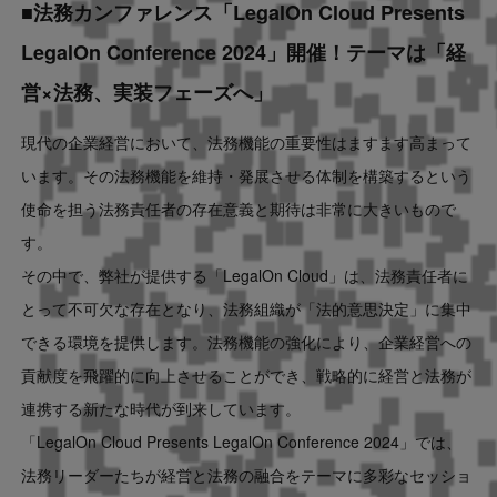
■法務カンファレンス「
LegalOn Cloud Presents
LegalOn Conference 2024」開催！テーマは「経
営×法務、実装フェーズへ」
現代の企業経営において、法務機能の重要性はますます高まって
います。その法務機能を維持・発展させる体制を構築するという
使命を担う法務責任者の存在意義と期待は非常に大きいもので
す。
その中で、弊社が提供する「LegalOn Cloud」は、法務責任者に
とって不可欠な存在となり、法務組織が「法的意思決定」に集中
できる環境を提供します。
法務機能の強化により、企業経営への
貢献度を飛躍的に向上させることができ、戦略的に経営と法務が
連携する新たな時代が到来しています。
「LegalOn Cloud Presents LegalOn Conference 2024」では、
法務リーダーたちが経営と法務の融合をテーマに多彩なセッショ