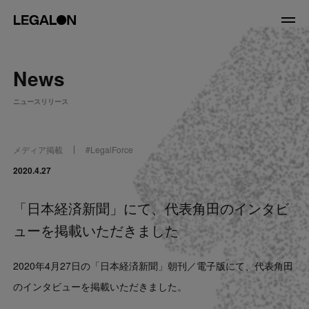
JP
/
EN
News
About
ニュースリリース
私たちについて
会社情報
役員紹介
メディア掲載
#
LegalForce
Service
2020.4.27
「日本経済新聞」にて、代表角田のインタビ
News
ューを掲載いただきました
Recruit
2020年4月27日の「日本経済新聞」朝刊／電子版にて、代表角田
LegalOn Now
のインタビューを掲載いただきました。