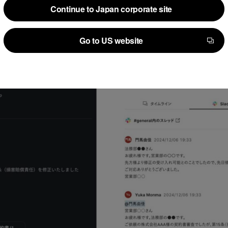
Continue to Japan corporate site
「Slack」連携の画面イメージ
Continue to Japan corporate site
Go to US website
Go to US website