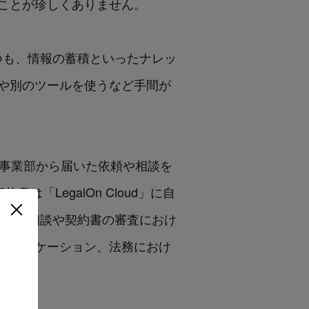
ことが珍しくありません。
つも、情報の蓄積といったナレッ
や別のツールを使うなど手間が
者は、事業部から届いた依頼や相談を
は「LegalOn Cloud」に自
で法務相談や契約書の審査におけ
ミュニケーション、法務におけ