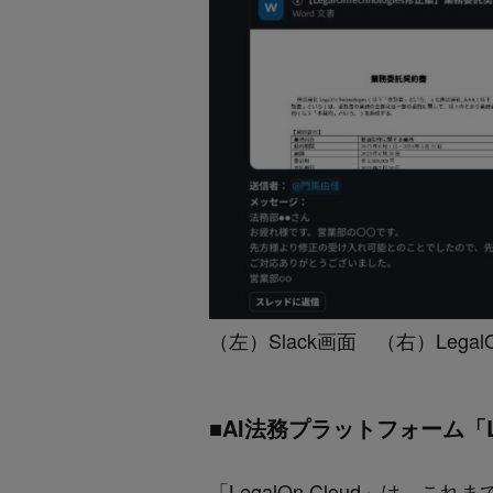
（左）Slack画面 （右）LegalO
■AI法務プラットフォーム「Le
「LegalOn Cloud」は