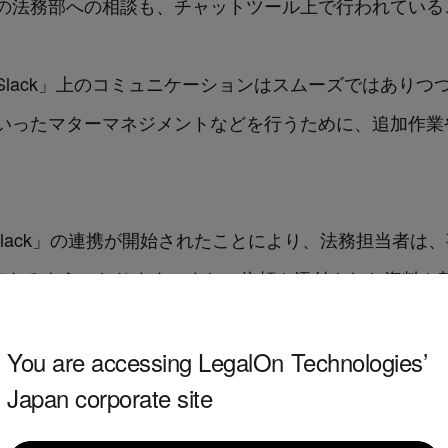
の法務部への相談も、チャットツール上で行われている
lack」上のコミュニケーションはスムーズではありつ
いったマターマネジメントなどを行うために、追加作業
。
d」と「Slack」の連携が開始されたことにより、法務担当
ら返信できるようになります。また、依頼や添付された資料や契約書
行う事業部側も、日常的に使用している「Slack」上
なります。本連携により、法務と事業部のスムーズなコ
You are accessing LegalOn Technologies’
Japan corporate site
ーマネジメントを支援します。