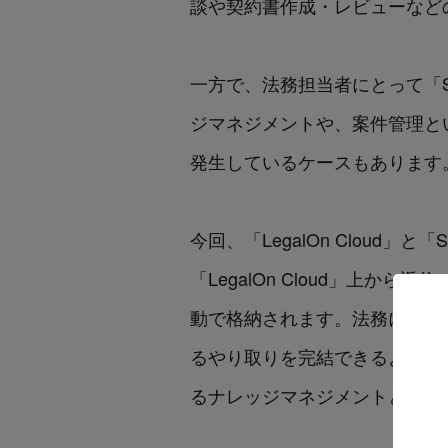
談や契約書作成・レビューなど
一方で、法務担当者にとって「S
ジマネジメントや、案件管理と
発生しているケースもあります
今回、「LegalOn Clou
「LegalOn Cloud」上か
動で格納されます。法務に依頼を
るやり取りを完結できるように
るナレッジマネジメントとマタ