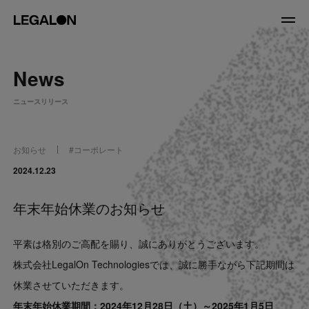
JP
/
EN
News
About
ニュースリリース
私たちについて
会社情報
役員紹介
お知らせ
#
コーポレート
Service
2024.12.23
年末年始休業のお知らせ
News
平素は格別のご高配を賜り、誠にありがとうございます。
Recruit
株式会社LegalOn Technologiesでは、誠に勝手ながら下記期間は
休業させていただきます。
LegalOn Now
年末年始休業期間：2024年12月28日（土）～2025年1月5日