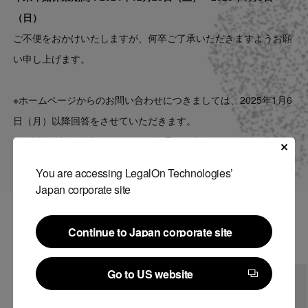
Contact
（日）
ご不便をおかけいたしますが、何卒ご了承いただきますようお願
US website
い申し上げます。
※ホームページからのお問い合わせにつきましては、2025年1月6
日（月）以降回答をさせていただきます。
※休業期間中、弊社サービスは平常通りご利用いただけます。
You are accessing LegalOn Technologies’
Japan corporate site
関連記事
Continue to Japan corporate site
Continue to Japan corporate site
Go to US website
Go to US website