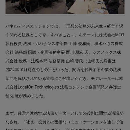
パネルディスカッションでは、「理想の法務の未来像～経営と深
く関わる法務として今、すべきこと～」をテーマに株式会社MTG
執行役員 法務・ガバナンス本部長 工藤 俊和氏、積水ハウス株式
会社 法務部 国際・企画法務室長 西川 朋宏 氏、シスメックス株
式会社 総務・法務本部 法務部長 山崎 晋氏（山崎氏の肩書は
2024年10月時点のもの）といった、関西を代表する企業の法務
部門を統括されている皆様にご登壇いただき、モデレーターは株
式会社LegalOn Technologies 法務コンテンツ企画開発／弁護士
軸丸 厳が務めました。
まず、経営と連携する法務リーダーとしての役割に関する議論が
なされ、「社長、役員との密接なコミュニケーションを通して信