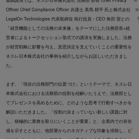
基調講演では、ネスレ日本株式会社 法務部 部長 Chief Privacy
Officer Chief Compliance Officer 弁護士 美馬 耕平 氏と株式会社
LegalOn Technologies 代表取締役 執行役員・CEO 角田 望との
「経営機能としての法務の未来像」をテーマにした法務部長×経
営者によるトークセッション形式での講演を実施しました。法務
が経営戦略に影響を与え、意思決定を支えていくことの重要性を
ネスレ日本株式会社の事例を紹介しながらお話しいただきまし
た。
まず、「現在の法務部門の位置づけ」というテーマで、ネスレ日
本株式会社における法務部の役割を紐解いたうえで、法務部とし
てプレゼンスを高めるために、どのような思考で行動すべきかを
解説いただきました。「役割の決まっていない新しい課題に対
し、積極的に業務を取りにいくことが重要」と、企業内での存在
感を示すとともに、他部署からのネガティブな印象を排除し、ビ