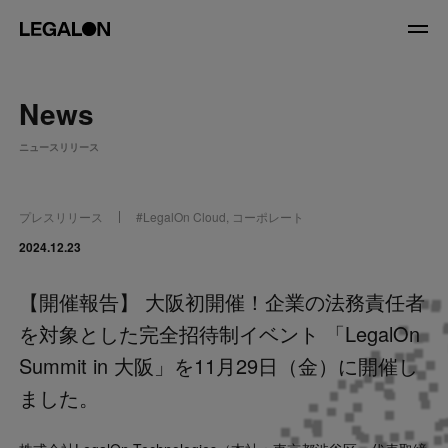
JP
/
EN
News
About
ニュースリリース
私たちについて
会社情報
役員紹介
プレスリリース
#
LegalOn Cloud
,
コーポレート
Service
2024.12.23
【開催報告】 大阪初開催！企業の法務責任者
News
を対象とした完全招待制イベント 「LegalOn
Recruit
Summit in 大阪」を11月29日（金）に開催し
ました。
LegalOn Now