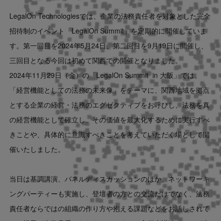
LegalOn Technologiesでは、企業の法務責任者を対象とした完全
招待制のイベント「LegalOn Summit」を定期的に開催していま
す。第一回目を2024年5月24日、第二回目を9月19日に開催し、
三回目となる今回は初めて関西での開催となりました。
2024年11月29日（金）の「LegalOn Summit in 大阪」では、
「経営機能としての法務の未来像」をテーマに、関西地域を拠点
とする企業の経営・法務のエグゼクティブをお呼びし、法務を真
の経営機能として確立し、その価値を最大化するために実行すべ
きことや、具体的に意識すべきことを考えていただく場として開
催いたしました。
当日は基調講演、パネルディスカッションのほか、ネットワーキ
ングパーティーも実施し、登壇者の方との交流だけでなく、法務
責任者ならではの組織の作り方や抱える課題などをお話しされて