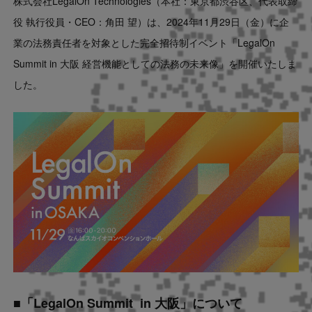
株式会社LegalOn Technologies（本社：東京都渋谷区、代表取締
Contact
役 執行役員・CEO：角田 望）は、2024年11月29日（金）に企
業の法務責任者を対象とした完全招待制イベント「LegalOn
US website
Summit in 大阪 経営機能としての法務の未来像」を開催いたしま
した。
■「LegalOn Summit in 大阪」について