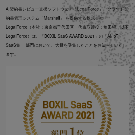
Contact
AI契約書レビュー支援ソフトウェア「LegalForce」、クラウド契
約書管理システム「Marshall」 を提供する株式会社
US website
LegalForce（本社：東京都千代田区 代表取締役：角田望、以下
LegalForce）は、「BOXIL SaaS AWARD 2021」の「AI/IoT
SaaS賞 」部門において、大賞を受賞したことをお知らせいたし
ます。