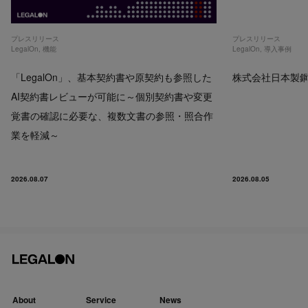
プレスリリース
プレスリリース
LegalOn
,
機能
LegalOn
,
導入事例
「LegalOn」、基本契約書や原契約も参照した
株式会社日本製鋼所
AI契約書レビューが可能に～個別契約書や変更
覚書の確認に必要な、複数文書の参照・照合作
業を軽減～
2026.08.07
2026.08.05
About
Service
News