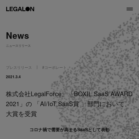
JP
/
EN
News
About
ニュースリリース
私たちについて
会社情報
役員紹介
プレスリリース
#
コーポレート
Service
2021.3.4
株式会社LegalForce、「BOXIL SaaS AWARD
News
2021」の 「AI/IoT SaaS賞 」部門において、
Recruit
大賞を受賞
LegalOn Now
コロナ禍で需要が高まるSaaSとして表彰