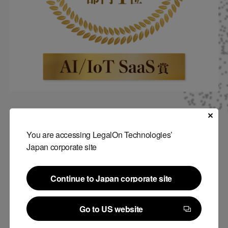
You are accessing LegalOn Technologies’
「BOXIL SaaS AWARD 2021」とは
Japan corporate site
「BOXIL SaaS AWARD」はスマートキャンプ株式会社が提供す
Continue to Japan corporate site
るSaaSマーケティングプラットフォーム「BOXIL
Continue to Japan corporate site
SaaS（
https://boxil.jp/
）」上において掲載され、エントリーされ
Go to US website
た各サービスの中から、評価されているサービスをノミネートし
Go to US website
各賞を選出して表彰するイベントです。今年で3回目の開催とな