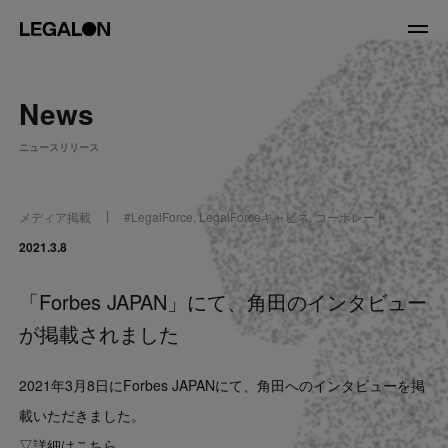
JP
/
EN
News
About
ニュースリリース
私たちについて
会社情報
役員紹介
メディア掲載
#
LegalForce
,
LegalForceキャビネ
,
コーポレート
Service
2021.3.8
「Forbes JAPAN」にて、角田のインタビュー
News
が掲載されました
Recruit
2021年3月8日にForbes JAPANにて、角田へのインタビューを掲
LegalOn Now
載いただきました。
▽詳細はこちら