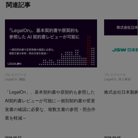
関連記事
プレスリリース
プレスリリース
LegalOn
,
機能
LegalOn
,
導入事例
「LegalOn」、基本契約書や原契約も参照した
株式会社日本製鋼所
AI契約書レビューが可能に～個別契約書や変更
覚書の確認に必要な、複数文書の参照・照合作
業を軽減～
2026.08.07
2026.08.05