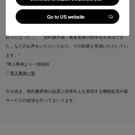
Continue to Japan corporate site
Go to US website
Go to US website
「LegalForce」を導入いただいたお客様からは「業務時間が半分
以下になった」、「契約書作成・審査業務の効率化を実現でき
た」などのお声をいただいており、その効果を実感いただいてい
ます。*
*導入事例より一部抜粋
▽
導入事例一覧
引き続き、契約書業務の品質と効率向上を実現する機能拡充や新
サービスの提供を行ってまいります。