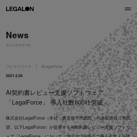
JP
/
EN
News
About
ニュースリリース
私たちについて
会社情報
役員紹介
プレスリリース
#
LegalForce
Service
2021.3.26
AI契約書レビュー支援ソフトウェア
News
「LegalForce」 導入社数800社突破
Recruit
株式会社LegalForce（本社：東京都千代田区 代表取締役：角田
LegalOn Now
望、以下LegalForce）が提供する
AI契約書レビュー支援ソフトウ
ェア「LegalForce」において、2021年3月時点で導入企業・法律