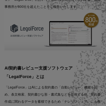
Contact
事務所が800社を超えたことをご報告いたします。
US website
AI契約書レビュー支援ソフトウェア
「LegalForce」とは
「LegalForce」はAIによる契約書の「自動レビュー」機能を始
め、条文検索、契約書ひな形・書式集などを提供する他、契約書
作成に関わるデータを蓄積できるため「ナレッジシェア」にも有