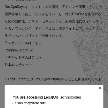
Contact
DevOpsDaysは「ソフトウェア開発、ITインフラ運用、そしてそ
境界界線上にあるトピックをカバーし、特にDevOpsを実現する
US website
ための自動化、テスト、セキュリティ、組織文化にフォーカスし
たカンファレンス」です。
当日は大崎ブライトコアホールとオン
ラインのハイブリットで開催されます。
▽スケジュールはこちら
Program Schedule
▽チケット購入はこちら
Tickets / チケット
▽LegalForceではRuby, TypeScriptを中心とした開発を行ってお
り、さらなる開発組織の拡大を行うためにエンジニア・エンジニ
アリングマネージャーを積極採用中です。
You are accessing LegalOn Technologies’
下記よりお気軽にエントリーをお待ちしております！
Japan corporate site
Enginner & Designer 法律の世界をテクノロジーでアップデート