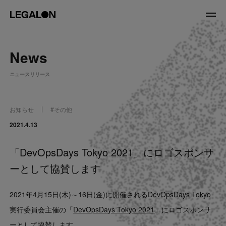
JP
/
EN
News
About
ニュースリリース
私たちについて
会社情報
役員紹介
お知らせ
#
その他
Service
2021.4.13
「DevOpsDays Tokyo 2021」にロゴスポンサ
News
ーとして協賛します
Recruit
2021年4月15日(木)～16日(金)に開催される
DevOpsDays Tokyo
LegalOn Now
実行委員会主催の
「
DevOpsDays Tokyo 2021
」にロゴスポンサ
ーとして協賛します。