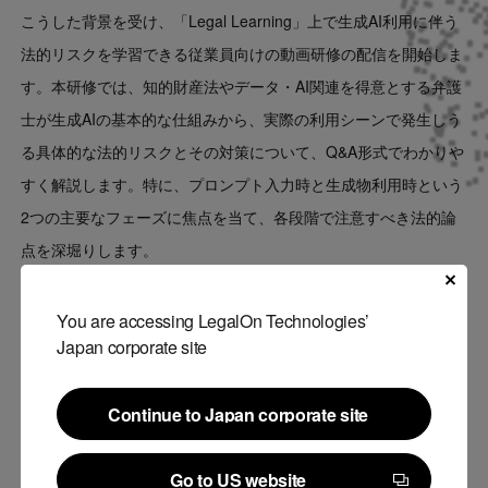
こうした背景を受け、「Legal Learning」上で生成AI利用に伴う
法的リスクを学習できる従業員向けの動画研修の配信を開始しま
す。本研修では、知的財産法やデータ・AI関連を得意とする弁護
士が生成AIの基本的な仕組みから、実際の利用シーンで発生しう
る具体的な法的リスクとその対策について、Q&A形式でわかりや
すく解説します。特に、プロンプト入力時と生成物利用時という
2つの主要なフェーズに焦点を当て、各段階で注意すべき法的論
点を深堀りします。
本研修を受講いただくことで、全従業員の生成AI利用における法
You are accessing LegalOn Technologies’
Japan corporate site
的リスクの理解を深め、トラブルを未然に防ぐための知識習得と
企業のコンプライアンス体制を強化することができます。
※動画研修は、「Legal Learning」をご契約のお客様が視聴可能
Continue to Japan corporate site
です。
Continue to Japan corporate site
Go to US website