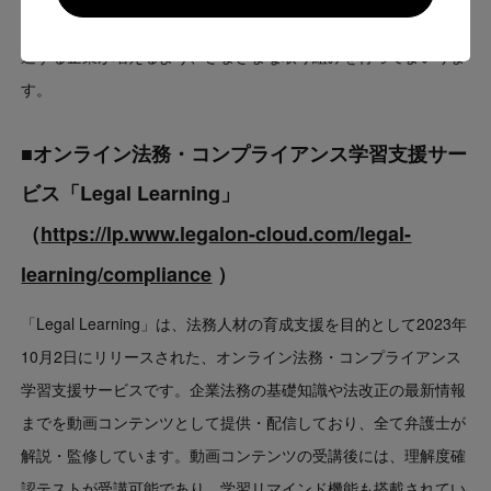
LegalOn Technologiesでは、今後も法令を遵守した上で事業を推
Go to US website
進する企業が増えるよう、さまざまな取り組みを行ってまいりま
す。
■オンライン法務・コンプライアンス学習支援サー
ビス「Legal Learning」
（
https://lp.www.legalon-cloud.com/legal-
learning/compliance
）
「Legal Learning」は、法務人材の育成支援を目的として2023年
10月2日にリリースされた、オンライン法務・コンプライアンス
学習支援サービスです。企業法務の基礎知識や法改正の最新情報
までを動画コンテンツとして提供・配信しており、全て弁護士が
解説・監修しています。動画コンテンツの受講後には、理解度確
認テストが受講可能であり、学習リマインド機能も搭載されてい