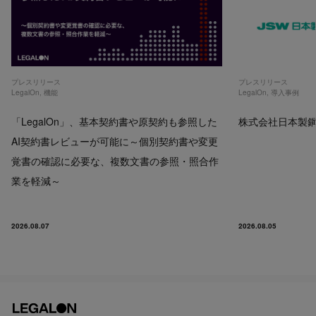
プレスリリース
プレスリリース
LegalOn
,
機能
LegalOn
,
導入事例
「LegalOn」、基本契約書や原契約も参照した
株式会社日本製鋼所
AI契約書レビューが可能に～個別契約書や変更
覚書の確認に必要な、複数文書の参照・照合作
業を軽減～
2026.08.07
2026.08.05