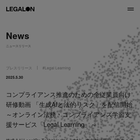
JP
/
EN
News
About
ニュースリリース
私たちについて
会社情報
役員紹介
プレスリリース
#
Legal Learning
Service
2025.5.30
コンプライアンス推進のための全従業員向け
News
研修動画 「生成AIと法的リスク」を配信開始
Recruit
～オンライン法務・コンプライアンス学習支
援サービス「Legal Learning」～
LegalOn Now