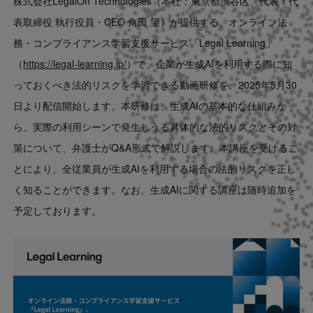
株式会社LegalOn Technologies（本社：東京都渋谷区、代表：代
Contact
表取締役 執行役員・CEO 角田 望）が提供する、オンライン法
務・コンプライアンス学習支援サービス「Legal Learning」
US website
（
https://legal-learning.jp/
）で、企業が生成AIを利用する際に知
っておくべき法的リスクを学習できる動画研修を、2025年5月30
日より配信開始します。本研修は、生成AIの基本的な仕組みか
ら、実際の利用シーンで発生しうる具体的な法的リスクとその対
策について、弁護士がQ&A形式で解説します。本講座を受けるこ
とにより、全従業員が生成AIを利用する場合の法的リスクを正し
く知ることができます。なお、生成AIに関する講座は随時追加を
予定しております。