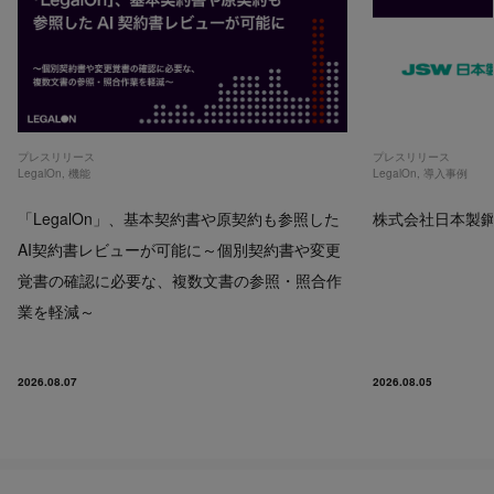
プレスリリース
プレスリリース
LegalOn
,
機能
LegalOn
,
導入事例
「LegalOn」、基本契約書や原契約も参照した
株式会社日本製鋼所
AI契約書レビューが可能に～個別契約書や変更
覚書の確認に必要な、複数文書の参照・照合作
業を軽減～
2026.08.07
2026.08.05