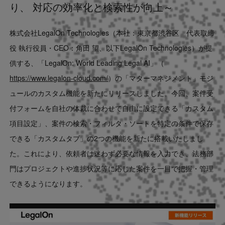
り、 対応の効率化と検索性が向上～
Contact
株式会社LegalOn Technologies（本社：東京都渋谷区 代表取締
US website
役 執行役員・CEO：角田 望、以下LegalOn Technologies）が提
供する、「LegalOn: World Leading Legal AI」（
https://www.legalon-cloud.com/
）の「マターマネジメント」モジ
ュールのカスタム機能を新たにリリースしました。今回、案件受
付フォームを自社の体裁に合わせて自由に設定できる「カスタム
項目設定」、案件の検索・フィルタ・ソートを特定の条件で保存
できる「カスタムタブ」の2つの機能を新たに搭載いたしまし
た。これにより、依頼者は迷わず必要な情報を入力でき、法務部
門はプロジェクトや進捗状況等に応じた案件を一目で把握・管理
できるようになります。