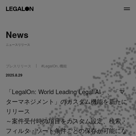
JP
/
EN
News
About
ニュースリリース
私たちについて
会社情報
役員紹介
プレスリリース
#
LegalOn
,
機能
Service
2025.8.29
「LegalOn: World Leading Legal AI」、「マ
News
ターマネジメント」のカスタム機能を新たに
Recruit
リリース
～案件受付時の項目をカスタム設定、検索・
LegalOn Now
フィルタ・ソート条件ごとの保存が可能にな