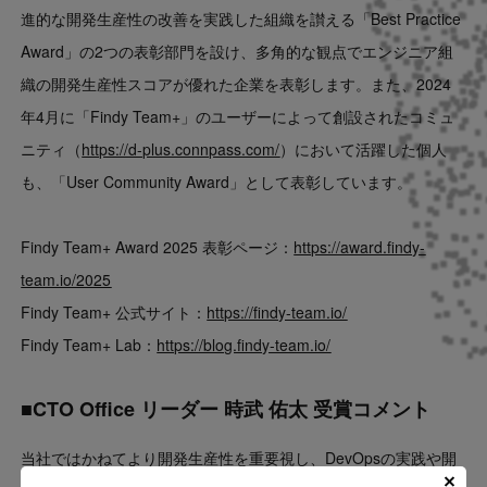
進的な開発生産性の改善を実践した組織を讃える「Best Practice
Award」の2つの表彰部門を設け、多角的な観点でエンジニア組
織の開発生産性スコアが優れた企業を表彰します。また、2024
年4月に「Findy Team+」のユーザーによって創設されたコミュ
ニティ（
https://d-plus.connpass.com/
）において活躍した個人
も、「User Community Award」として表彰しています。
Findy Team+ Award 2025 表彰ページ：
https://award.findy-
team.io/2025
Findy Team+ 公式サイト：
https://findy-team.io/
Findy Team+ Lab：
https://blog.findy-team.io/
■CTO Office リーダー 時武 佑太 受賞コメント
当社ではかねてより開発生産性を重要視し、DevOpsの実践や開