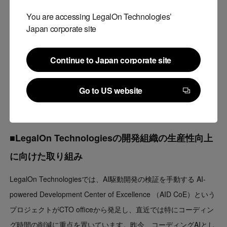
発支援ツールの導入、開発プロセスの改善を継続的に行っており
You are accessing LegalOn Technologies’
ます。昨年から今年にかけては、AI Agentの登場による開発現場
Japan corporate site
のかつてない大きな変革を目の当たりにしながらも、Cursor,
Devin, Claude Codeなど、効果の高いツールの導入を早期に進
Continue to Japan corporate site
め、エンジニアが生産性高く開発できる環境を整えてきました。
Continue to Japan corporate site
今回、そのような施策がスコアという目に見える形で評価された
Go to US website
ことを嬉しく思うとともに、今後もさらなる開発生産性と開発者
Go to US website
体験の向上を目指してまいります。
■LegalOn Technologiesの開発組織の生産性向上
に向けた取り組み
LegalOn Technologiesでは、AI駆動開発の検証を手動する AI-
powered Development Center of Excellence （AID CoE）という
プロジェクトがCTO officeから発足し、直近では特にコーディン
グ時間の削減に重点を置いています。昨今、コーディングAIとし