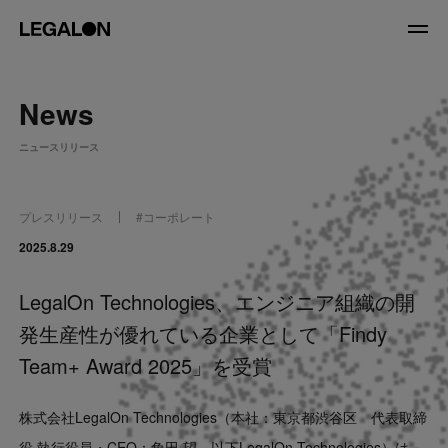
JP
/
EN
News
About
ニュースリリース
私たちについて
会社情報
役員紹介
プレスリリース
#
コーポレート
Service
2025.8.29
LegalOn Technologies、エンジニア組織の開
News
発生産性が優れている企業として「Findy
Recruit
Team+ Award 2025」を受賞
LegalOn Now
株式会社LegalOn Technologies（本社：東京都渋谷区 代表取締
役 執行役員・CEO：角田 望、以下LegalOn Technologies）は、