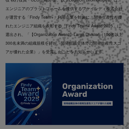
Contact
エンジニアのプラットフォームを提供するファインディ株式会社
が運営する「Findy Team+」利用企業を対象に、開発生産性が優
US website
れたエンジニア組織を表彰する「Findy Team+ Award 2025」に
選出され、「【Organization Award】Large Division（100名以上
300名未満の組織規模を持ち、開発組織全体での開発生産性スコ
アが優れた企業）」を受賞したことをお知らせします。