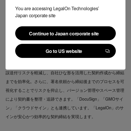
You are accessing LegalOn Technologies’
■LegalOnのサインモジュールについて（ URL：
Japan corporate site
https://www.legalon-cloud.com/products/sign
）
Continue to Japan corporate site
Continue to Japan corporate site
契約書の審査から締結・管理までを一気通貫で実現する電子契約
Go to US website
サービスです。直感的に操作できるシンプルなUIにより、誰でも
Go to US website
スムーズに契約業務を行えます。送付前の契約書差分比較機能で
誤送付リスクを軽減し、自社ひな形を活用した契約作成から締結
までを効率化。さらに、署名依頼から締結後までのプロセスを可
視化することでリスクを抑止し、バージョン管理やスペース管理
により契約書を整理・追跡できます。「DocuSign」「GMOサイ
ン」「クラウドサイン」とも連携しています。「LegalOn」のサ
インが安心かつ効率的な契約締結を実現します。