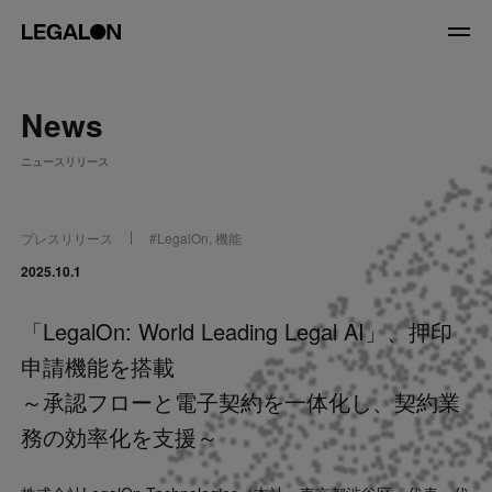
JP
/
EN
News
About
ニュースリリース
私たちについて
会社情報
役員紹介
プレスリリース
#
LegalOn
,
機能
Service
2025.10.1
「LegalOn: World Leading Legal AI」、押印
News
申請機能を搭載
Recruit
～承認フローと電子契約を一体化し、契約業
務の効率化を支援～
LegalOn Now