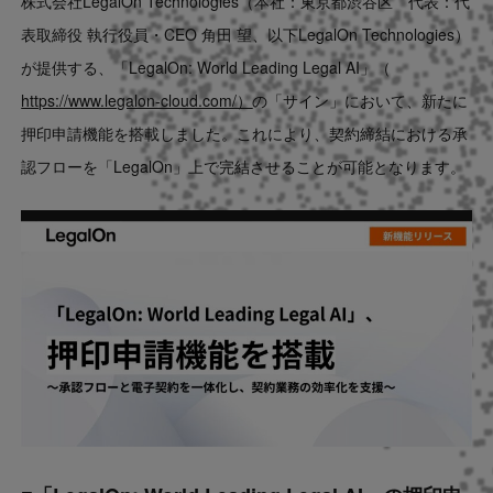
株式会社LegalOn Technologies（本社：東京都渋谷区 代表：代
Contact
表取締役 執行役員・CEO 角田 望、以下LegalOn Technologies）
が提供する、「LegalOn: World Leading Legal AI」（
US website
https://www.legalon-cloud.com/）
の「サイン」において、新たに
押印申請機能を搭載しました。これにより、契約締結における承
認フローを「LegalOn」上で完結させることが可能となります。