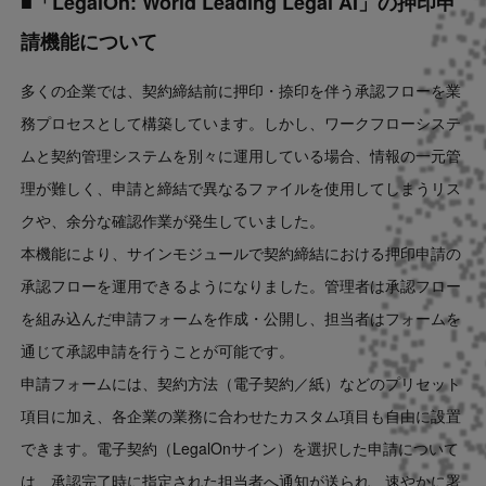
■「LegalOn: World Leading Legal AI」の押印申
請機能について
多くの企業では、契約締結前に押印・捺印を伴う承認フローを業
務プロセスとして構築しています。しかし、ワークフローシステ
ムと契約管理システムを別々に運用している場合、情報の一元管
理が難しく、申請と締結で異なるファイルを使用してしまうリス
クや、余分な確認作業が発生していました。
本機能により、サインモジュールで契約締結における押印申請の
承認フローを運用できるようになりました。管理者は承認フロー
を組み込んだ申請フォームを作成・公開し、担当者はフォームを
通じて承認申請を行うことが可能です。
申請フォームには、契約方法（電子契約／紙）などのプリセット
項目に加え、各企業の業務に合わせたカスタム項目も自由に設置
できます。電子契約（LegalOnサイン）を選択した申請について
は、承認完了時に指定された担当者へ通知が送られ、速やかに署