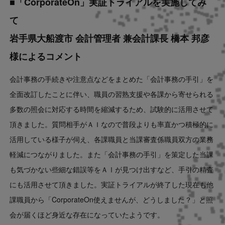
■「CorporateOn」実証トライアルを実施してみ
て
岩手県大船渡市 会計管理者 兼会計課長 橋本 邦彦
様によるコメント
会計事務の手続きや注意点などをまとめた「会計事務の手引」を
全面改訂したことに伴い、職員の習熟支援や各課から寄せられる
多数の照会に対応する時間を縮減するため、試験的に活用させて
頂きました。質問相手がＡＩなので普段よりも率直かつ積極的に
活用している様子が伺え、各課職員と当課審査係職員双方の業務
軽減につながりました。また「会計事務の手引」を策定した当課
も気づかない些細な錯誤等をＡⅠが見つけ出すなど、手引の精査
にも活用させて頂きました。実証トライアルが終了した現在も他
課職員から「CorporateOn使えませんが、どうしました？」と照
会が届くほど身近な存在になっていたようです。