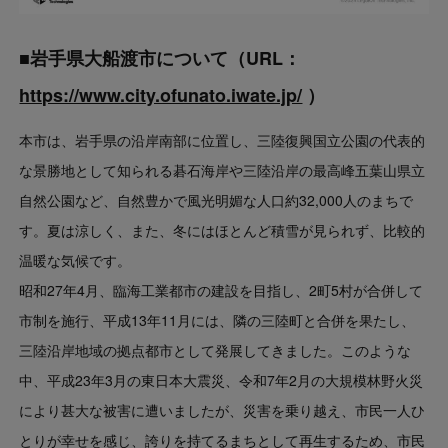
■岩手県大船渡市について（URL：
https://www.city.ofunato.iwate.jp/
）
本市は、岩手県の沿岸南部に位置し、三陸復興国立公園の代表的
な景勝地として知られる碁石海岸や三陸沿岸の最高峰五葉山県立
自然公園など、自然豊かで風光明媚な人口約32,000人のまちで
す。夏は涼しく、また、冬にはほとんど積雪が見られず、比較的
温暖な気候です。
昭和27年4月、臨海工業都市の建設を目指し、2町5村が合併して
市制を施行、平成13年11月には、隣の三陸町と合併を果たし、
三陸沿岸地域の拠点都市として発展してきました。このような
中、平成23年3月の東日本大震災、令和7年2月の大規模林野火災
により甚大な被害に遭いましたが、災害を乗り越え、市民一人ひ
とりが幸せを感じ、誇りを持てるまちとして再生するため、市民