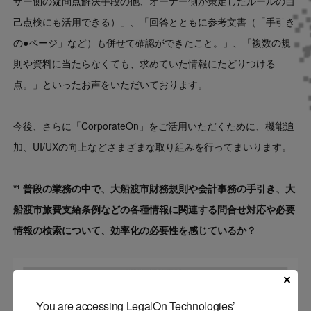
ザー側の疑問点解決手段の他、オーナー側が策定したルールの自
己点検にも活用できる）」、「回答とともに参考文書（「手引き
の●ページ」など）も併せて確認ができたこと。」、「複数の規
則や資料に当たらなくても、求めていた情報にたどりつける
点。」といったお声をいただいております。
今後、さらに「CorporateOn」をご活用いただくために、機能追
加、UI/UXの向上などさまざまな取り組みを行ってまいります。
*¹ 普段の業務の中で、大船渡市財務規則や会計事務の手引き、大
船渡市旅費支給条例などの各種情報に関連する問合せ対応や必要
情報の検索について、効率化の必要性を感じているか？
You are accessing LegalOn Technologies’