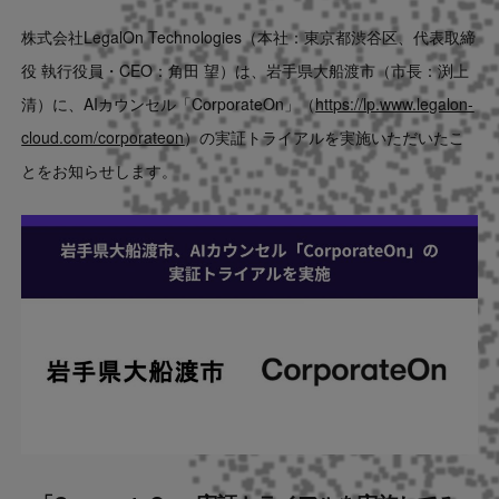
Contact
株式会社LegalOn Technologies（本社：東京都渋谷区、代表取締
役 執行役員・CEO：角田 望）は、岩手県大船渡市（市長：渕上
US website
清）に、AIカウンセル「CorporateOn」（
https://lp.www.legalon-
cloud.com/corporateon
）の実証トライアルを実施いただいたこ
とをお知らせします。