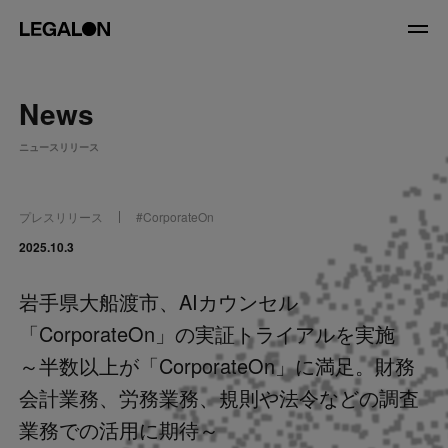
JP
/
EN
News
About
ニュースリリース
私たちについて
会社情報
役員紹介
プレスリリース
#
CorporateOn
Service
2025.10.3
岩手県大船渡市、AIカウンセル
News
「CorporateOn」の実証トライアルを実施
Recruit
～半数以上が「CorporateOn」に満足。財務
会計業務、労務業務、規則や法令などの調査
LegalOn Now
業務での活用に期待～