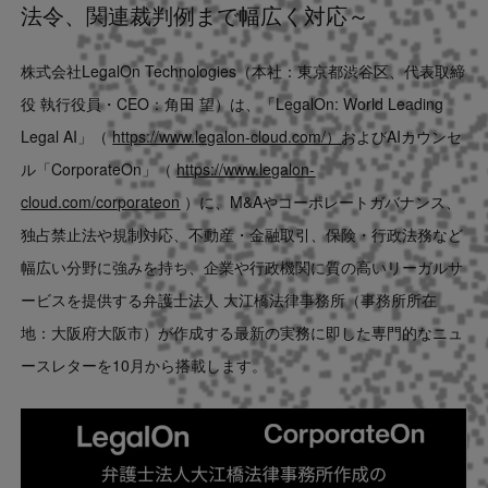
法令、関連裁判例まで幅広く対応～
Contact
株式会社LegalOn Technologies（本社：東京都渋谷区、代表取締
US website
役 執行役員・CEO：角田 望）は、「LegalOn: World Leading
Legal AI」（
https://www.legalon-cloud.com/）
およびAIカウンセ
ル「CorporateOn」（
https://www.legalon-
cloud.com/corporateon
）に、M&Aやコーポレートガバナンス、
独占禁止法や規制対応、不動産・金融取引、保険・行政法務など
幅広い分野に強みを持ち、企業や行政機関に質の高いリーガルサ
ービスを提供する弁護士法人 大江橋法律事務所（事務所所在
地：大阪府大阪市）が作成する最新の実務に即した専門的なニュ
ースレターを10月から搭載します。