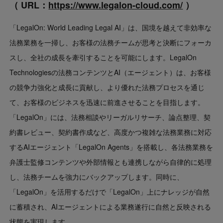
（ URL：
https://www.legalon-cloud.com/
）
「LegalOn: World Leading Legal AI」は、国境を越えて非効率な
法務業務を一掃し、お客様の法務チームが思考と決断にフォーカ
スし、全社の成長を牽引することを可能にします。LegalOn
Technologiesの法務コンテンツとAI（エージェント）は、お客様
の競争力強化と成長に貢献し、より優れた法務プロセスを通じ
て、お客様のビジネスを迅速に前進させることを目指します。
「LegalOn」には、法務相談やリーガルリサーチ、論点整理、契
約書レビュー、契約書作成など、高度かつ複雑な法務業務に対応
するAIエージェント「LegalOn Agents」を搭載し、各法務業務を
弁護士監修コンテンツや外部情報とも連携しながら自律的に処理
し、法務チームを強力にバックアップします。同時に、
「LegalOn」を活用するだけで「LegalOn」上にナレッジが自然
に蓄積され、AIエージェントによる業務遂行に自然と反映される
状態を実現します。