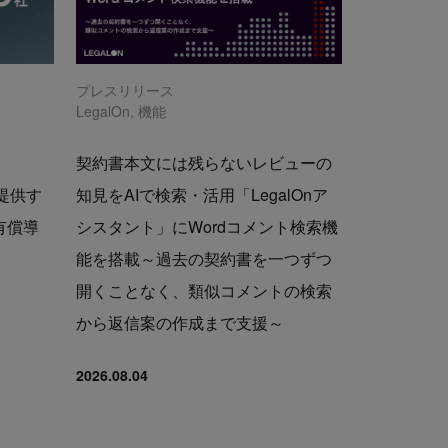
プレスリリース
LegalOn
,
機能
契約書本文には残らないレビューの
で提供す
知見をAIで検索・活用「LegalOnア
の有償導
シスタント」にWordコメント検索機
能を搭載～過去の契約書を一つずつ
開くことなく、類似コメントの検索
から返信案の作成まで支援～
2026.08.04