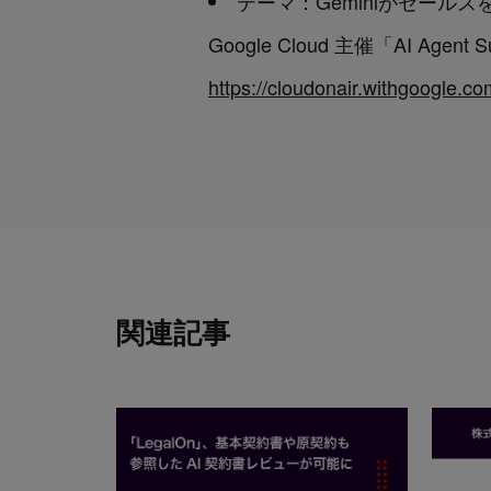
テーマ：Geminiがセー
Google Cloud 主催「AI Agent Su
https://cloudonair.withgoogle.co
関連記事