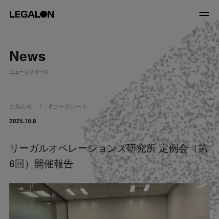
JP
/
EN
News
About
ニュースリリース
私たちについて
会社情報
役員紹介
お知らせ
#
コーポレート
Service
2025.10.9
リーガルオペレーションズ研究所 定例会（第
News
6回）開催報告
Recruit
LegalOn Now