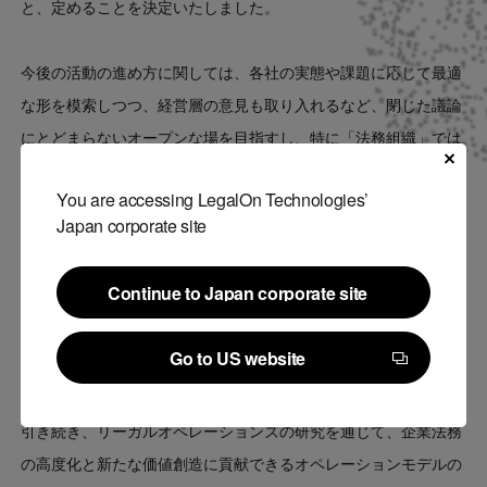
と、定めることを決定いたしました。
今後の活動の進め方に関しては、各社の実態や課題に応じて最適
な形を模索しつつ、経営層の意見も取り入れるなど、閉じた議論
にとどまらないオープンな場を目指すし、特に「法務組織」では
なく「法務機能」として議論を進めることで、他部門との連携を
You are accessing LegalOn Technologies’
強化し、より実践的な知見の創出を目指す方針とすることを共有
Japan corporate site
しました。
Continue to Japan corporate site
今後は、リーガルオペレーションズの既存のフレームワークを再
Continue to Japan corporate site
検証し、社会環境の変化や国内企業のニーズを踏まえたアップデ
Go to US website
ートを検討していきます。
Go to US website
引き続き、リーガルオペレーションズの研究を通じて、企業法務
の高度化と新たな価値創造に貢献できるオペレーションモデルの