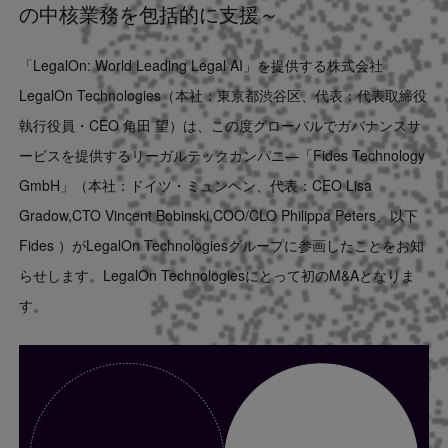
の中核業務を包括的に支援～
Contact
「LegalOn: World Leading Legal AI」を提供する株式会社
US website
LegalOn Technologies（本社：東京都渋谷区、代表：代表取締役
執行役員・CEO 角田 望）は、この度グローバルでガバナンスサ
ービスを提供するリーガルテックカンパニ―「Fides Technology
GmbH」（本社：ドイツ・ミュンヘン、代表：CEO Lisa
Gradow,CTO Vincent Bobinski,COO/CLO Philippa Peters、以下
Fides ）がLegalOn Technologiesグループに参画したことをお知
らせします。LegalOn Technologiesにとって初のM&Aとなりま
す。