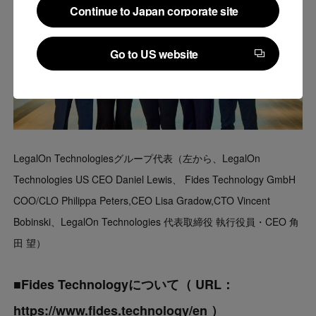
Continue to Japan corporate site
Continue to Japan corporate site
Go to US website
Go to US website
LegalOn Technologiesグループ代表（左から、LegalOn
Technologies US CEO Daniel Lewis、 Fides Technology GmbH
COO/CLO Philippa Peters,CEO Lisa Gradow,CTO Vincent
Bobinski、LegalOn Technologies 代表取締役 執行役員・CEO 角
田 望）
■Fides Technologyについて（ URL：
https://www.fides.technology/en
）