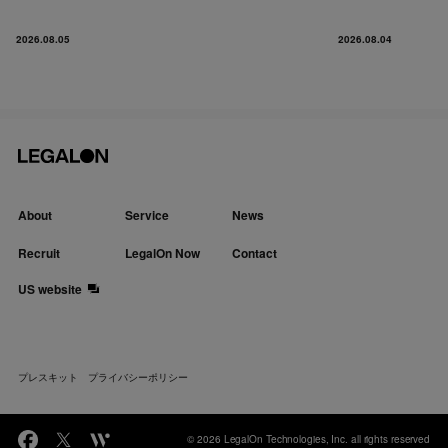
2026.08.05
2026.08.04
About
Service
News
Recruit
LegalOn Now
Contact
US website
プレスキット
プライバシーポリシー
© 2026 LegalOn Technologies, Inc. all rights reserved