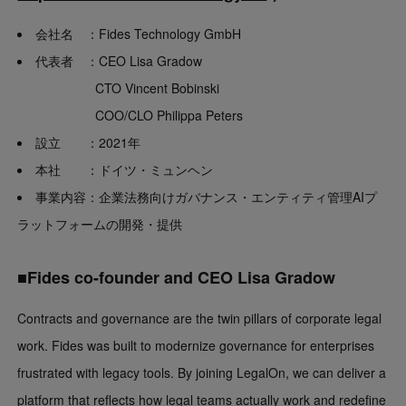
会社名 ：Fides Technology GmbH
代表者 ：CEO Lisa Gradow
CTO Vincent Bobinski
COO/CLO Philippa Peters
設立 ：2021年
本社 ：ドイツ・ミュンヘン
事業内容：企業法務向けガバナンス・エンティティ管理AIプ
ラットフォームの開発・提供
■Fides co-founder and CEO Lisa Gradow
Contracts and governance are the twin pillars of corporate legal
work. Fides was built to modernize governance for enterprises
frustrated with legacy tools. By joining LegalOn, we can deliver a
platform that reflects how legal teams actually work and redefine