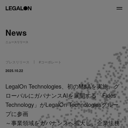
JP
/
EN
News
About
ニュースリリース
私たちについて
会社情報
役員紹介
プレスリリース
#
コーポレート
Service
2025.10.22
LegalOn Technologies、初のM&Aを実施。グ
News
ローバルにガバナンスAIを展開する「Fides
Recruit
Technology」がLegalOn Technologiesグルー
プに参画
LegalOn Now
～事業領域をガバナンスへ拡大し、企業法務