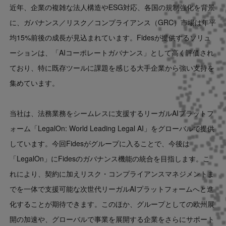
近年、企業の複雑な法人構造やESG対応、各国の規制強化を背景
に、ガバナンス／リスク／コンプライアンス（GRC）市場は年平
均15%前後の成長が見込まれています。Fidesが提供するソリュ
ーションは、「AIコーポレートガバナンス」として高く評価され
ており、特に既存ツールに課題を感じる大手企業から強い支持を
集めています。
当社は、法務業務をシームレスに支援するリーガルAIプラットフ
ォーム「LegalOn: World Leading Legal AI」をグローバルで提供
しています。今回Fidesがグループに入ることで、今後は
「LegalOn」にFidesのガバナンス機能の統合を目指します。こ
れにより、契約に加えリスク・コンプライアンスマネジメントま
でを一体で支援可能な次世代リーガルAIプラットフォームへと進
化することが期待できます。このほか、グループとしての欧州展
開の加速や、グローバルで事業を展開する企業をさらにサポート