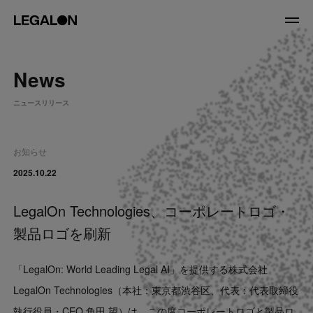
JP
/
EN
News
About
ニュースリリース
私たちについて
会社情報
役員紹介
お知らせ
Service
2025.10.22
LegalOn Technologies、コーポレートロゴ・
News
製品ロゴを刷新
Recruit
「LegalOn: World Leading Legal AI」を提供する株式会社
LegalOn Now
LegalOn Technologies（本社：東京都渋谷区、代表：代表取締役
執行役員・CEO 角田 望）は、この度コーポレートロゴと製品ロ