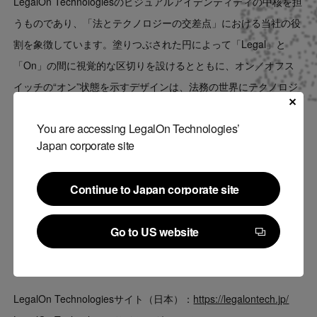
LegalOn Technologiesのビジュアルアイデンティティの中核を担
うものであり、「法とテクノロジーの交差点」における当社の役
割を象徴しています。
塗りつぶされた円によって「Legal」と
「On」の間に視覚的な区切りを設けるとともに、オン／オフス
イッチの“オン”状態を示すデザインは、法務の世界にテクノロジ
ーの力で新しい価値を“オン”にするという私たちの意思を表現し
You are accessing LegalOn Technologies’
ています。
Japan corporate site
LegalOn Technologiesは、この新しいブランドのもと、国や文化
の垣根を超え、グローバルチームが一丸となってナンバーワンを
Continue to Japan corporate site
目指してまいります。
Continue to Japan corporate site
Go to US website
なお、日本では2025年10月下旬より順次ブランドの変更を実施
Go to US website
してまいります。
LegalOn Technologiesサイト（日本）：
https://legalontech.jp/