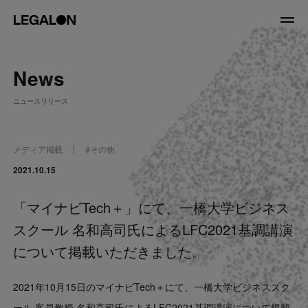
JP
/
EN
News
About
ニュースリリース
私たちについて
会社情報
役員紹介
メディア掲載
#
その他
Service
2021.10.15
「マイナビTech＋」にて、一橋大学ビジネス
News
スクール 名和高司氏によるLFC2021基調講演
Recruit
について掲載いただきました。
LegalOn Now
2021年10月15日のマイナビTech＋にて、一橋大学ビジネススク
ール 客員教授 名和高司氏によるLFC2021基調講演について掲載