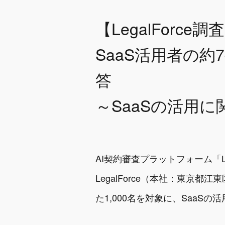
【LegalForce
SaaS活用者の約
答
～SaaSの活用
AI契約審査プラットフォーム「Le
LegalForce（本社：東京都
た1,000名を対象に、SaaS