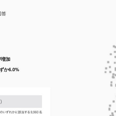
回答
が増加
か6.0%