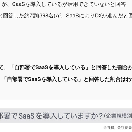
名) が、SaaSを導入しているが活用できていないと回答
Continue to Japan corporate site
Continue to Japan corporate site
回答した約7割(398名)が、SaaSによりDXが進んだと
Go to US website
Go to US website
て、「自部署でSaaSを導入している」と回答した割合
、 「自部署でSaaSを導入している」と回答した割合はわず