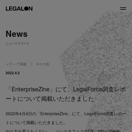
JP
/
EN
News
About
ニュースリリース
私たちについて
会社情報
役員紹介
メディア掲載
#
その他
Service
2022.4.5
「EnterpriseZine」にて、LegalForce調査レポ
News
ートについて掲載いただきました
Recruit
2022年4月4日の「EnterpriseZine」にて、LegalForce調査レポー
LegalOn Now
トについて掲載いただきました。
やり方を変えたくない……バックオフィスのDXに8割が消極的