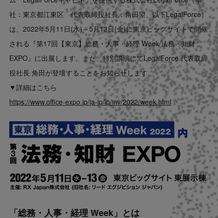
Contact
社：東京都江東区 代表取締役社長：角田望、以下LegalForce）
は、2022年5月11日(水)～5月13日(金)に東京ビッグサイトで開催
US website
される『第17回【東京】総務・人事・経理 Week/法務・知財
EXPO』に出展します。また、特別講演にてLegalForce 代表取締
役社長 角田が登壇することをお知らせします。
▼詳細はこちら
https://www.office-expo.jp/ja-jp/lp/inv/2022/week.html
「総務・人事・経理 Week」とは