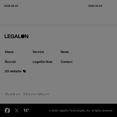
2026.08.05
2026.08.04
About
Service
News
Recruit
LegalOn Now
Contact
US website
プレスキット
プライバシーポリシー
© 2026 LegalOn Technologies, Inc. all rights reserved