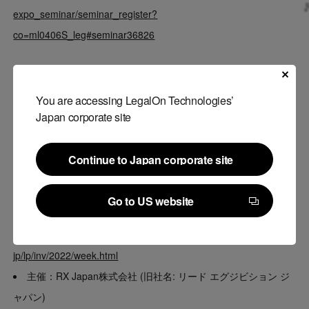
expo_seminar/seminar_register?
co=ml0406S_leg#seminar36826
「第17回【東京】総務・人事・経理 Week」開催
概要
You are accessing LegalOn Technologies’
Japan corporate site
日程：2022年5月11日(水)～2022年5月13日(金)
会場：東京ビッグサイト（東京国際展示場）
Continue to Japan corporate site
参加方法：特設サイトより申し込み
Continue to Japan corporate site
参加費用：招待券の事前申し込みで、入場無料
Go to US website
※招待券をお持ちでない場合は、入場料5,000円が必要です。
Go to US website
特設サイト：
https://www.office-expo.jp/ja-
jp/lp/inv/2022/week.html
主催：RX Japan株式会社 (旧社名: リード エグジビション ジ
ャパン)