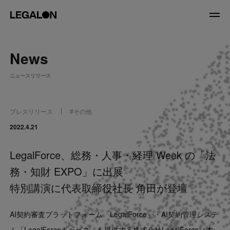
JP
/
EN
News
About
ニュースリリース
私たちについて
会社情報
役員紹介
プレスリリース
#
その他
Service
2022.4.21
LegalForce、総務・人事・経理 Week の「法
News
務・知財 EXPO」に出展
Recruit
特別講演に代表取締役社長 角田が登壇
LegalOn Now
AI契約審査プラットフォーム「LegalForce」・AI契約管理システ
ム「LegalForceキャビネ」を提供する株式会社LegalForce（本