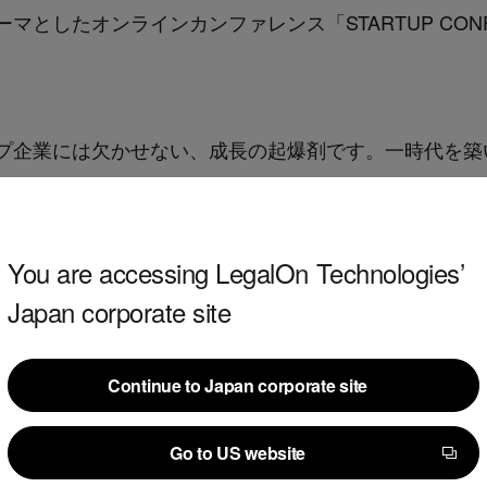
ーマとしたオンラインカンファレンス「
STARTUP CON
プ企業には欠かせない、成長の起爆剤です。一時代を築
門を捉え成長の礎として創り上げたのか。多様な企業フ
越え、継続的な成長を実現するバックオフィスの在り方
You are accessing LegalOn Technologies’
壇者などの
詳細については、8月中旬に公開予定です。
Japan corporate site
Continue to Japan corporate site
Continue to Japan corporate site
Go to US website
Go to US website