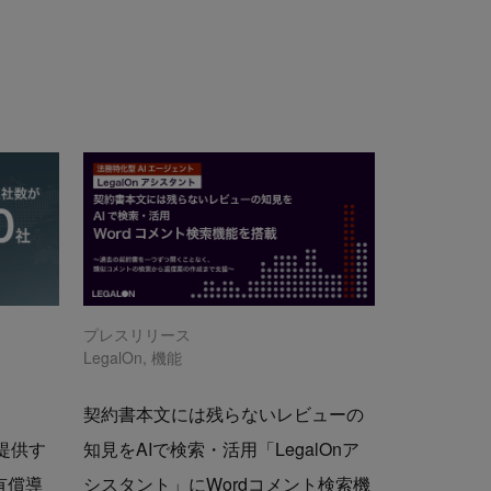
プレスリリース
LegalOn
,
機能
契約書本文には残らないレビューの
で提供す
知見をAIで検索・活用「LegalOnア
の有償導
シスタント」にWordコメント検索機