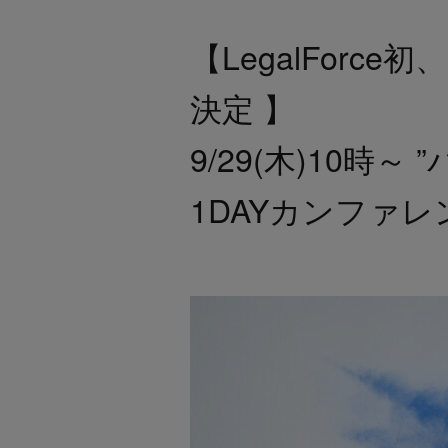
【LegalFor
決定 】
9/29(木)10
1DAYカンファレン