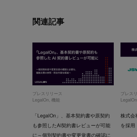
関連記事
プレスリリース
プレス
LegalOn
,
機能
LegalO
「LegalOn」、基本契約書や原契約
株式会社
も参照したAI契約書レビューが可能
を採用
に～個別契約書や変更覚書の確認に