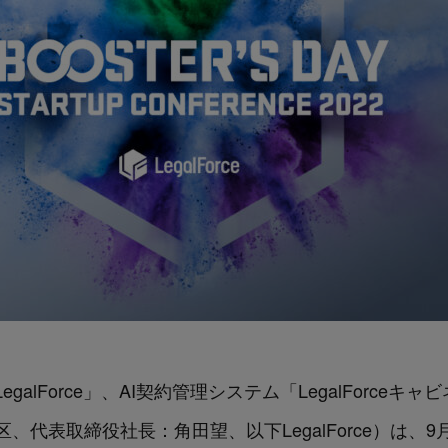
alForce」、AI契約管理システム「LegalForceキ
東区、代表取締役社長：角田望、以下LegalForce）は、9月