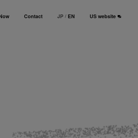
 Now
Contact
JP
EN
US website
/