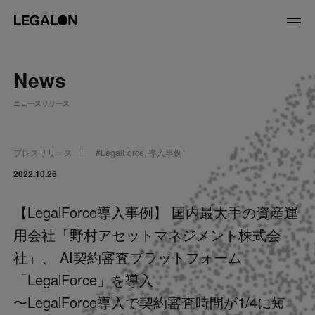
JP
/
EN
News
About
ニュースリリース
私たちについて
会社情報
役員紹介
プレスリリース
#
LegalForce
,
導入事例
Service
2022.10.26
【LegalForce導入事例】 国内最大手の資産運
News
用会社「野村アセットマネジメント株式会
Recruit
社」、 AI契約審査プラットフォーム
「LegalForce」を導入
LegalOn Now
〜LegalForce導入で契約審査時間が1/4に短