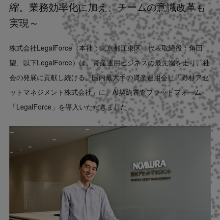
縮。業務効率化に加え、チームの意識改革も
Contact
実現～
US website
株式会社LegalForce（本社：東京都江東区 代表取締役：角田
望、以下LegalForce）は、
資産運用ビジネスの最先端を走り、社
会の発展に貢献し続ける
、国内最大手の資産運用会社「野村アセ
ットマネジメント株式会社」に、AI契約審査プラットフォーム
「LegalForce」を導入いただきました。