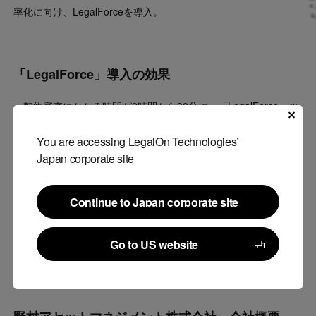
率化に向け、LegalForceを導入。
「LegalForce」導入の効果
・契約審査にかかる時間が2時間から30分に。「LegalForce」の
自動レビュー後に表示される対応方針やサンプル条文、関連情報
You are accessing LegalOn Technologies’
は、若手法務担当の新たな知識のインプットに有用。
Japan corporate site
・「LegalForceひな形」も日常的に活用。新しく契約書を作成す
る際に活用し効率化を図る。
Continue to Japan corporate site
・業務効率化のみならず、チームの意識改革も実現。「契約審査
Continue to Japan corporate site
を行う部門」という意識から、効率化で創出された時間をビジネ
Go to US website
スに貢献するためにできることを考えられるように。
Go to US website