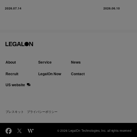
2026.07.14
2026.06.10
About
Service
News
Recruit
LegalOn Now
Contact
US website
プレスキット
プライバシーポリシー
© 2026 LegalOn Technologies, Inc. all rights reserved