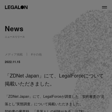
JP
/
EN
News
About
ニュースリリース
私たちについて
会社情報
役員紹介
メディア掲載
#
その他
Service
2022.11.15
「ZDNet Japan」にて、LegalForceについて
News
掲載いただきました。
Recruit
「ZDNet Japan」にて、LegalForceが調査した「契約審査の“見
LegalOn Now
落とし”実態調査」について掲載いただきました。
契約書の審査時、「見落としの経験がある」は7割